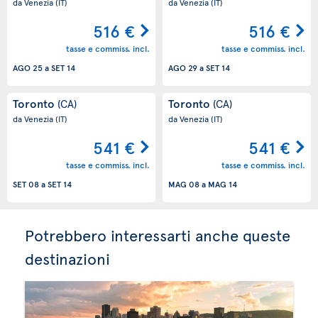
da Venezia
(IT)
da Venezia
(IT)
516 €
516 €
tasse e commiss. incl.
tasse e commiss. incl.
AGO 25
a
SET 14
AGO 29
a
SET 14
Toronto
Toronto
(CA)
(CA)
da Venezia
(IT)
da Venezia
(IT)
541 €
541 €
tasse e commiss. incl.
tasse e commiss. incl.
SET 08
a
SET 14
MAG 08
a
MAG 14
Potrebbero interessarti anche queste
destinazioni