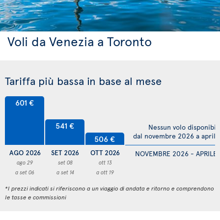
Voli da Venezia a Toronto
Tariffa più bassa in base al mese
601 €
541 €
Nessun volo disponibil
dal novembre 2026 a april
506 €
AGO 2026
SET 2026
OTT 2026
NOVEMBRE 2026 - APRILE
ago 29
set 08
ott 13
a set 06
a set 14
a ott 19
*I prezzi indicati si riferiscono a un viaggio di andata e ritorno e comprendono
le tasse e commissioni