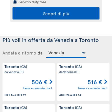
Servizio duty free
Scopri di più
Più voli in offerta da Venezia a Toronto
Andata e ritorno
da
Toronto
Toronto
(CA)
(CA)
da Venezia
(IT)
da Venezia
(IT)
506 €
516 €
tasse e commiss. incl.
tasse e commiss. incl.
OTT 13
a
OTT 19
AGO 24
a
SET 14
Toronto
Toronto
(CA)
(CA)