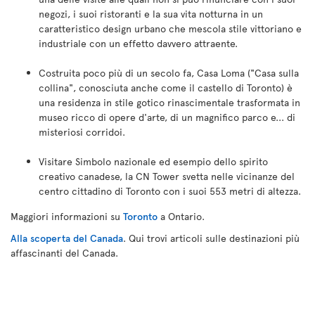
negozi, i suoi ristoranti e la sua vita notturna in un
caratteristico design urbano che mescola stile vittoriano e
industriale con un effetto davvero attraente.
Costruita poco più di un secolo fa, Casa Loma ("Casa sulla
collina", conosciuta anche come il castello di Toronto) è
una residenza in stile gotico rinascimentale trasformata in
museo ricco di opere d'arte, di un magnifico parco e... di
misteriosi corridoi.
Visitare Simbolo nazionale ed esempio dello spirito
creativo canadese, la CN Tower svetta nelle vicinanze del
centro cittadino di Toronto con i suoi 553 metri di altezza.
Maggiori informazioni su
Toronto
a Ontario.
Alla scoperta del Canada
. Qui trovi articoli sulle destinazioni più
affascinanti del Canada.