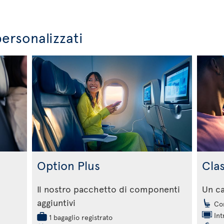
personalizzati
Option Plus
Cla
Il nostro pacchetto di componenti
Un c
aggiuntivi
Com
Int
1 bagaglio registrato