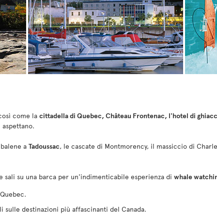
 così come la
cittadella di Quebec, Château Frontenac, l'hotel di ghiac
i aspettano.
e balene a
Tadoussac
, le cascate di Montmorency, il massiccio di Charle
 e sali su una barca per un'indimenticabile esperienza di
whale watchi
 Quebec.
oli sulle destinazioni più affascinanti del Canada.