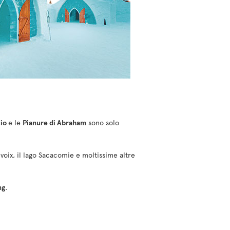
cio
e le
Pianure di Abraham
sono solo
voix, il lago Sacacomie e moltissime altre
ng
.