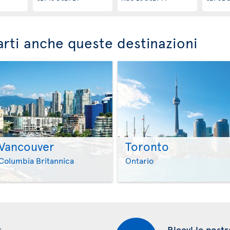
rti anche queste destinazioni
Vancouver
Toronto
>
>
Columbia Britannica
Ontario
k
Ricevi le nostr