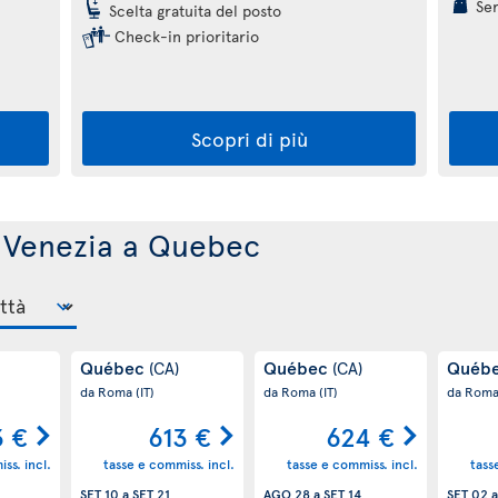
Ser
Scelta gratuita del posto
Check-in prioritario
Scopri di più
da Venezia a Quebec
Québec
Québec
Québ
(CA)
(CA)
da Roma
(IT)
da Roma
(IT)
da Rom
3 €
613 €
624 €
ss. incl.
tasse e commiss. incl.
tasse e commiss. incl.
tass
SET 10
a
SET 21
AGO 28
a
SET 14
SET 02