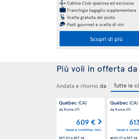
Cabina Club spaziosa ed esclusiva
Franchigia bagaglio supplementare
Scelta gratuita del posto
Pasti gourmet e scelta di vini
Scopri di più
Più voli in offerta 
Andata e ritorno
da
Québec
Québec
(CA)
(CA)
da Roma
(IT)
da Roma
(IT)
609 €
61
tasse e commiss. incl.
tasse e commi
SET 01
a
SET 14
AGO 27
a
SET 14