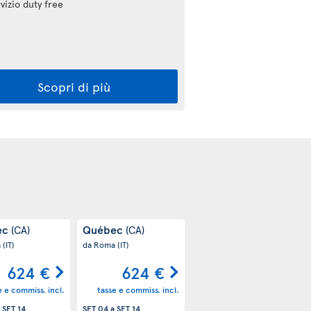
vizio duty free
Scopri di più
ec
Québec
(CA)
(CA)
a
(IT)
da Roma
(IT)
624 €
624 €
e e commiss. incl.
tasse e commiss. incl.
a
SET 14
SET 04
a
SET 14