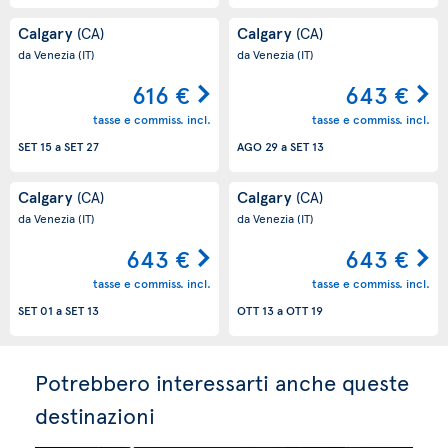
Calgary
Calgary
(CA)
(CA)
da Venezia
(IT)
da Venezia
(IT)
616 €
643 €
tasse e commiss. incl.
tasse e commiss. incl.
SET 15
a
SET 27
AGO 29
a
SET 13
Calgary
Calgary
(CA)
(CA)
da Venezia
(IT)
da Venezia
(IT)
643 €
643 €
tasse e commiss. incl.
tasse e commiss. incl.
SET 01
a
SET 13
OTT 13
a
OTT 19
Potrebbero interessarti anche queste
destinazioni