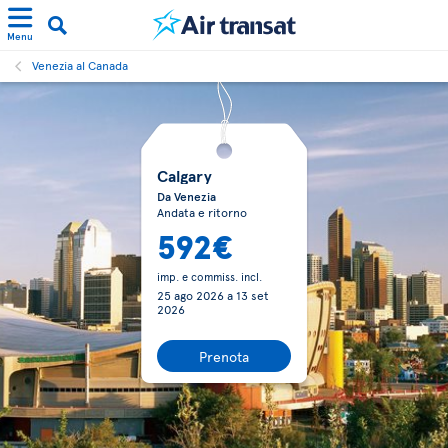
Menu
Venezia al Canada
Calgary
Da Venezia
Andata e ritorno
592€
imp. e commiss. incl.
25 ago 2026
a
13 set
2026
Prenota