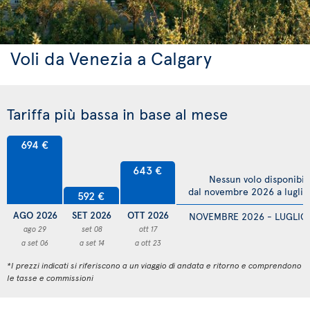
Voli da Venezia a Calgary
Tariffa più bassa in base al mese
694 €
643 €
Nessun volo disponibil
dal novembre 2026 a lugli
592 €
AGO 2026
SET 2026
OTT 2026
NOVEMBRE 2026 - LUGLIO
ago 29
set 08
ott 17
a set 06
a set 14
a ott 23
*I prezzi indicati si riferiscono a un viaggio di andata e ritorno e comprendono
le tasse e commissioni