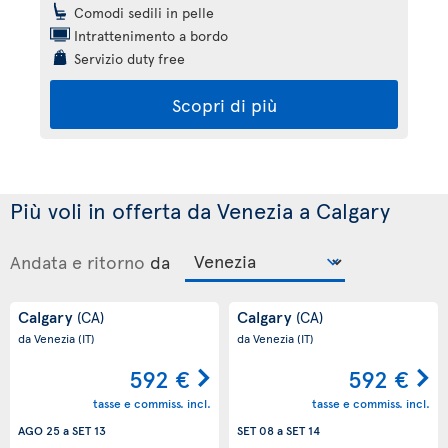
Comodi sedili in pelle
Intrattenimento a bordo
Servizio duty free
Scopri di più
Più voli in offerta da Venezia a Calgary
Andata e ritorno
da
Calgary
Calgary
(CA)
(CA)
da Venezia
(IT)
da Venezia
(IT)
592 €
592 €
tasse e commiss. incl.
tasse e commiss. incl.
AGO 25
a
SET 13
SET 08
a
SET 14