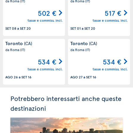
da Roma
(IT)
da Roma
(IT)
502 €
517 €
tasse e commiss. incl.
tasse e commiss. incl.
SET 08
a
SET 20
SET 01
a
SET 20
Toronto
Toronto
(CA)
(CA)
da Roma
(IT)
da Roma
(IT)
534 €
534 €
tasse e commiss. incl.
tasse e commiss. incl.
AGO 26
a
SET 16
AGO 27
a
SET 16
Potrebbero interessarti anche queste
destinazioni