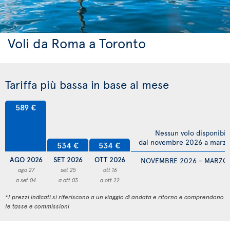
Voli da Roma a Toronto
Tariffa più bassa in base al mese
589 €
Nessun volo disponibil
dal novembre 2026 a marz
534 €
534 €
AGO 2026
SET 2026
OTT 2026
NOVEMBRE 2026 - MARZO
ago 27
set 25
ott 16
a set 04
a ott 03
a ott 22
*I prezzi indicati si riferiscono a un viaggio di andata e ritorno e comprendono
le tasse e commissioni