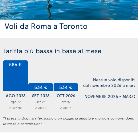
Voli da Roma a Toronto
Tariffa più bassa in base al mese
586 €
Nessun volo disponibil
dal novembre 2026 a marz
534 €
534 €
AGO 2026
SET 2026
OTT 2026
NOVEMBRE 2026 - MARZO
ago 27
set 23
ott 07
a set 02
a ott 01
a ott 15
*I prezzi indicati si riferiscono a un viaggio di andata e ritorno e comprendono
le tasse e commissioni