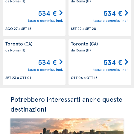
da Roma
(IT)
da Roma
(IT)
534 €
534 €
tasse e commiss. incl.
tasse e commiss. incl.
AGO 27
a
SET 16
SET 22
a
SET 28
Toronto
Toronto
(CA)
(CA)
da Roma
(IT)
da Roma
(IT)
534 €
534 €
tasse e commiss. incl.
tasse e commiss. incl.
SET 23
a
OTT 01
OTT 06
a
OTT 13
Potrebbero interessarti anche queste
destinazioni