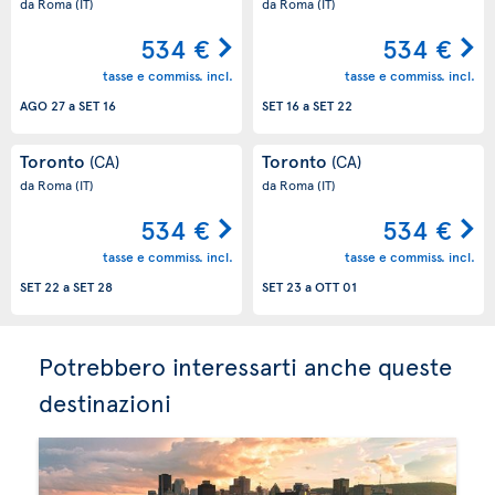
da Roma
(IT)
da Roma
(IT)
534 €
534 €
tasse e commiss. incl.
tasse e commiss. incl.
AGO 27
a
SET 16
SET 16
a
SET 22
Toronto
Toronto
(CA)
(CA)
da Roma
(IT)
da Roma
(IT)
534 €
534 €
tasse e commiss. incl.
tasse e commiss. incl.
SET 22
a
SET 28
SET 23
a
OTT 01
Potrebbero interessarti anche queste
destinazioni