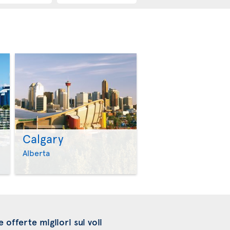
Calgary
>
>
Alberta
e offerte migliori sui voli