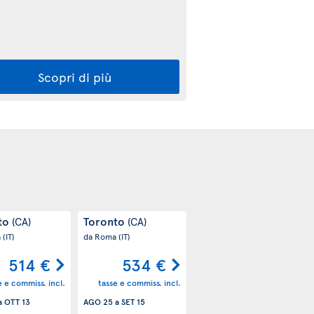
Scopri di più
to
Toronto
(CA)
(CA)
a
(IT)
da Roma
(IT)
514 €
534 €
e e commiss. incl.
tasse e commiss. incl.
a
OTT 13
AGO 25
a
SET 15