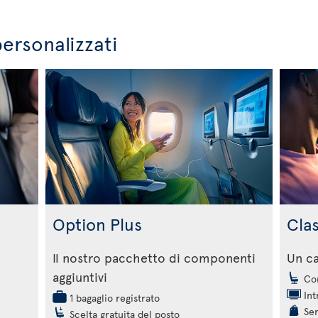
personalizzati
Option Plus
Cla
Il nostro pacchetto di componenti
Un c
aggiuntivi
Com
Int
1 bagaglio registrato
Ser
Scelta gratuita del posto