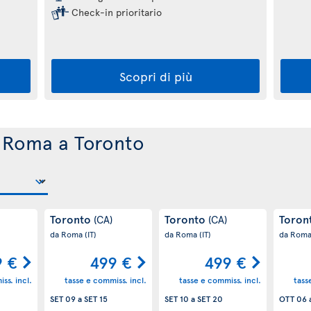
Check-in prioritario
Scopri di più
da Roma a Toronto
Toronto
Toronto
Toron
(CA)
(CA)
da Roma
(IT)
da Roma
(IT)
da Rom
9 €
499 €
499 €
ss. incl.
tasse e commiss. incl.
tasse e commiss. incl.
tass
SET 09
a
SET 15
SET 10
a
SET 20
OTT 06