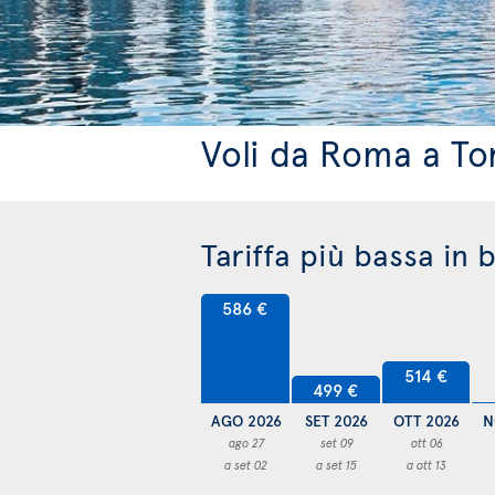
Voli da Roma a To
Tariffa più bassa in 
586 €
514 €
499 €
AGO 2026
SET 2026
OTT 2026
N
ago 27
set 09
ott 06
a set 02
a set 15
a ott 13