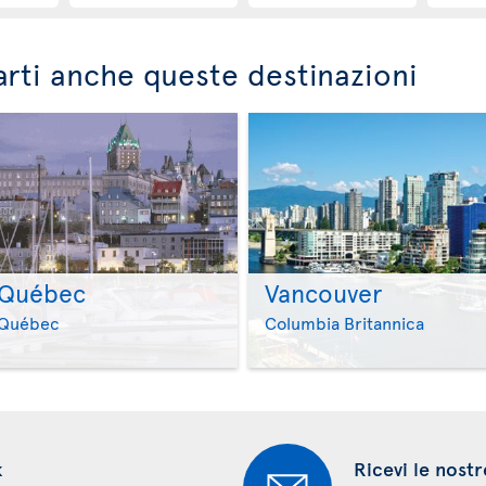
rti anche queste destinazioni
Québec
Vancouver
>
>
Québec
Columbia Britannica
k
Ricevi le nostr