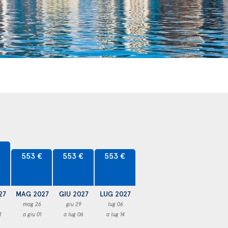
553 €
553 €
553 €
27
MAG 2027
GIU 2027
LUG 2027
mag 26
giu 29
lug 06
1
a giu 01
a lug 06
a lug 14