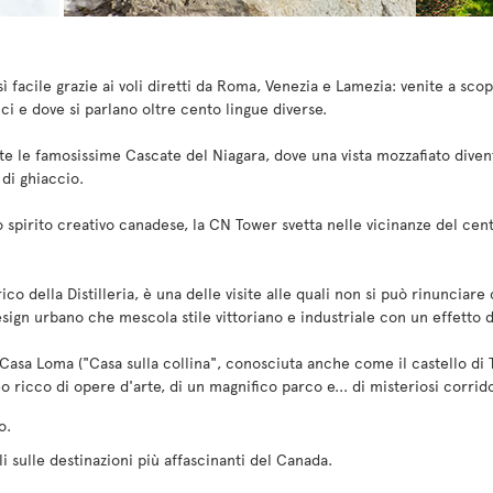
ì facile grazie ai voli diretti da Roma, Venezia e Lamezia: venite a scop
ci e dove si parlano oltre cento lingue diverse.
te le famosissime Cascate del Niagara, dove una vista mozzafiato diven
 di ghiaccio.
spirito creativo canadese, la CN Tower svetta nelle vicinanze del cent
torico della Distilleria, è una delle visite alle quali non si può rinunciare 
esign urbano che mescola stile vittoriano e industriale con un effetto 
 Casa Loma ("Casa sulla collina", conosciuta anche come il castello di T
 ricco di opere d'arte, di un magnifico parco e... di misteriosi corrido
o.
oli sulle destinazioni più affascinanti del Canada.