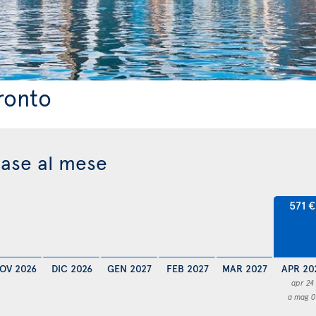
ronto
base al mese
571 €
OV 2026
DIC 2026
GEN 2027
FEB 2027
MAR 2027
APR 20
apr 24
a mag 0