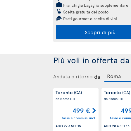
Franchigia bagaglio supplementare
Scelta gratuita del posto
Pasti gourmet e scelta di vini
Scopri di più
Più voli in offerta 
Andata e ritorno
da
Toronto
Toronto
(CA)
(CA)
da Roma
(IT)
da Roma
(IT)
499 €
49
tasse e commiss. incl.
tasse e commi
AGO 27
a
SET 15
AGO 28
a
SET 15