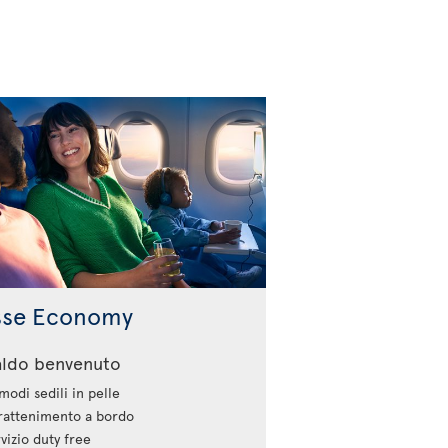
sse Economy
aldo benvenuto
odi sedili in pelle
rattenimento a bordo
vizio duty free