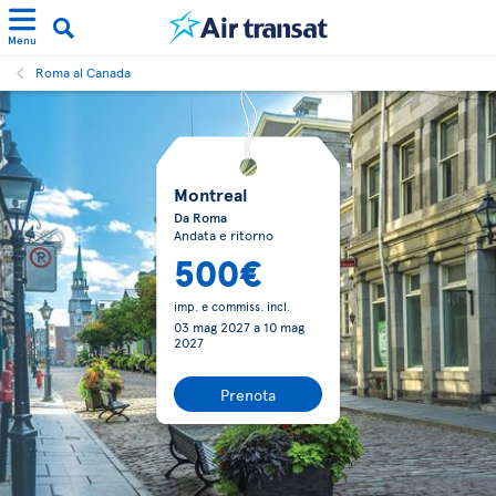
Menu
Roma al Canada
Montreal
Da Roma
Andata e ritorno
500€
imp. e commiss. incl.
03 mag 2027
a
10 mag
2027
Prenota