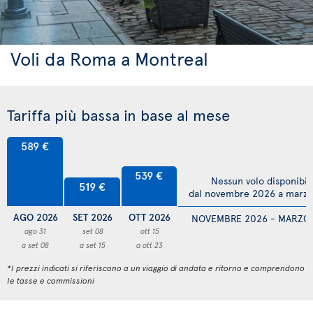
Voli da Roma a Montreal
Tariffa più bassa in base al mese
589 €
539 €
Nessun volo disponibil
519 €
dal novembre 2026 a marz
AGO 2026
SET 2026
OTT 2026
NOVEMBRE 2026 - MARZO
ago 31
set 08
ott 15
a set 08
a set 15
a ott 23
*I prezzi indicati si riferiscono a un viaggio di andata e ritorno e comprendono
le tasse e commissioni