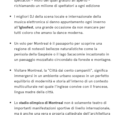
spettacoli - molti dei quali gratuiti all'aperto -
richiamando un milione di spettatori a ogni edizione
I migliori DJ della scena locale e internazionale della
musica elettronica si danno appuntamento ogni inverno
all'
Igloofest
, una grande occasione da non mancare per
tutti coloro che amano la dance moderna.
Un volo per Montreal è il passaporto per scoprire una
regione di notevoli bellezze naturalistiche come la
penisola della Gaspésie o il lago Sacacomie incastonato in
un paesaggio mozzafiato circondato da foreste e montagne.
Visitare Montreal, la "Città dai cento campanili", significa
immergersi in un ambiente urbano sospeso in un perfetto
equilibrio di modernità e storia all'interno di un contesto
multiculturale nel quale l'inglese convive con il francese,
lingua madre della città.
Lo
stadio olimpico di Montreal
non è solamente teatro di
importanti manifestazioni sportive di livello internazionale,
ma è anche una vera e propria cattedrale dell'architettura