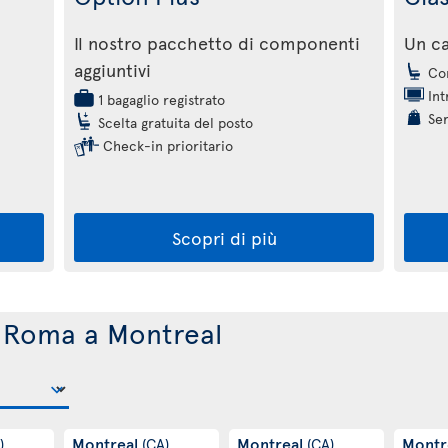
Il nostro pacchetto di componenti
Un c
aggiuntivi
Com
Int
1 bagaglio registrato
Ser
Scelta gratuita del posto
Check-in prioritario
Scopri di più
da Roma a Montreal
Montreal
Montreal
Montr
)
(CA)
(CA)