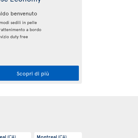
aldo benvenuto
odi sedili in pelle
rattenimento a bordo
vizio duty free
Scopri di più
eal
Montreal
(CA)
(CA)