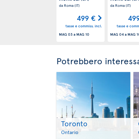
da Roma
(IT)
da Roma
(IT)
499 €
49
tasse e commiss. incl.
tasse e commi
MAG 03
a
MAG 10
MAG 04
a
MAG 1
Potrebbero interessa
Toronto
Ontario