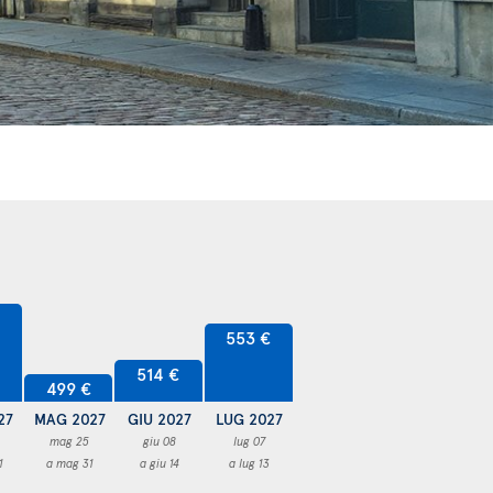
€
553 €
514 €
499 €
27
MAG 2027
GIU 2027
LUG 2027
mag 25
giu 08
lug 07
1
a mag 31
a giu 14
a lug 13