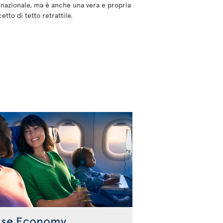
ernazionale, ma è anche una vera e propria
etto di tetto retrattile.
sse Economy