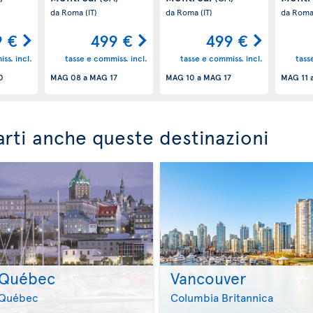
da Roma
(IT)
da Roma
(IT)
da Rom
9 €
499 €
499 €
ss. incl.
tasse e commiss. incl.
tasse e commiss. incl.
tass
0
MAG 08
a
MAG 17
MAG 10
a
MAG 17
MAG 11
rti anche queste destinazioni
Québec
Vancouver
>
>
Québec
Columbia Britannica