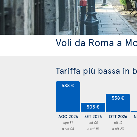
Voli da Roma a Mo
Tariffa più bassa in 
588 €
538 €
503 €
AGO 2026
SET 2026
OTT 2026
N
ago 31
set 08
ott 15
a set 08
a set 15
a ott 23