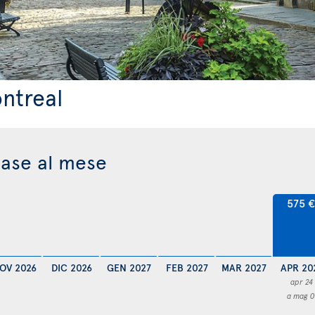
ntreal
base al mese
575 
OV 2026
DIC 2026
GEN 2027
FEB 2027
MAR 2027
APR 20
apr 24
a mag 0