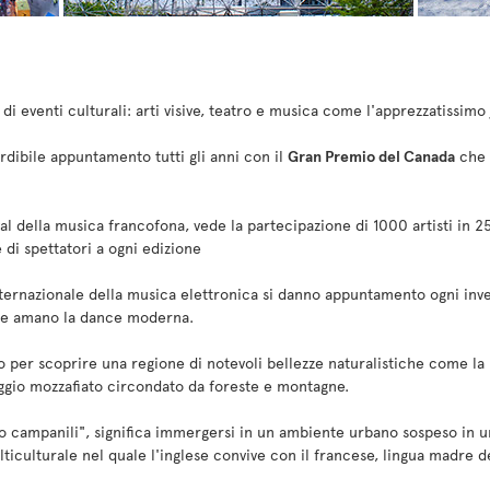
di eventi culturali: arti visive, teatro e musica come l'apprezzatissimo
rdibile appuntamento tutti gli anni con il
Gran Premio del Canada
che 
ival della musica francofona, vede la partecipazione di 1000 artisti in 25
 di spettatori a ogni edizione
internazionale della musica elettronica si danno appuntamento ogni inve
he amano la dance moderna.
o per scoprire una regione di notevoli bellezze naturalistiche come la 
gio mozzafiato circondato da foreste e montagne.
nto campanili", significa immergersi in un ambiente urbano sospeso in u
lticulturale nel quale l'inglese convive con il francese, lingua madre de