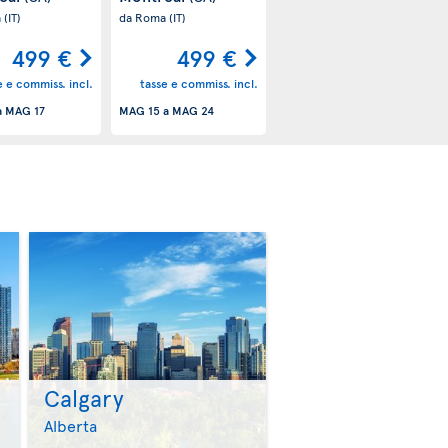
a
(IT)
da Roma
(IT)
499 €
499 €
e e commiss. incl.
tasse e commiss. incl.
a
MAG 17
MAG 15
a
MAG 24
Calgary
>
>
Alberta