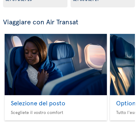
Viaggiare con Air Transat
Selezione del posto
Option 
Scegliete il vostro comfort
Tutto l'ess