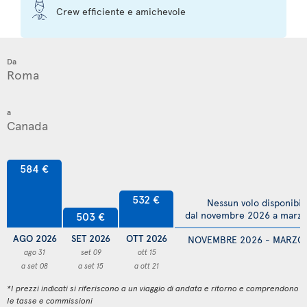
Crew efficiente e amichevole
Da
a
584 €
532 €
Nessun volo disponibil
dal novembre 2026 a marz
503 €
AGO 2026
SET 2026
OTT 2026
NOVEMBRE 2026 - MARZO
ago 31
set 09
ott 15
a set 08
a set 15
a ott 21
*I prezzi indicati si riferiscono a un viaggio di andata e ritorno e comprendono
le tasse e commissioni