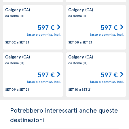
Calgary
Calgary
(CA)
(CA)
da Roma
(IT)
da Roma
(IT)
597 €
597 €
tasse e commiss. incl.
tasse e commiss. incl.
SET 02
a
SET 21
SET 08
a
SET 21
Calgary
Calgary
(CA)
(CA)
da Roma
(IT)
da Roma
(IT)
597 €
597 €
tasse e commiss. incl.
tasse e commiss. incl.
SET 09
a
SET 21
SET 10
a
SET 21
Potrebbero interessarti anche queste
destinazioni