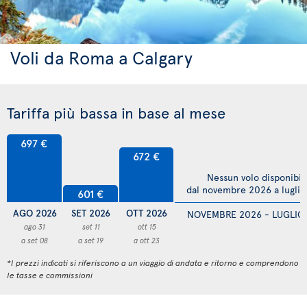
Voli da Roma a Calgary
Tariffa più bassa in base al mese
697 €
672 €
Nessun volo disponibil
dal novembre 2026 a lugli
601 €
AGO 2026
SET 2026
OTT 2026
NOVEMBRE 2026 - LUGLIO
ago 31
set 11
ott 15
a set 08
a set 19
a ott 23
*I prezzi indicati si riferiscono a un viaggio di andata e ritorno e comprendono
le tasse e commissioni