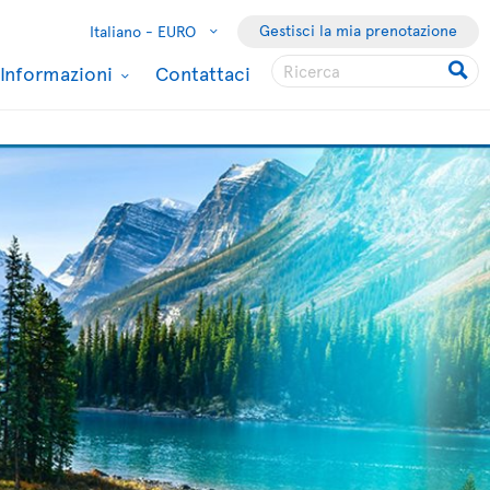
Gestisci la mia prenotazione
Italiano -
EURO
Informazioni
Contattaci