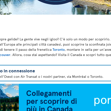
re gelide? La gente vive negli igloo? C'è solo un modo per scoprirlo. P
dall'Europa alle principali città canadesi, puoi scoprire la sconfinata joi
di tenere il passo della frenetica
Toronto
, montare in sella per un'avv
couver
. Allora, cosa stai aspettando? Visita il Canada e scopri tutto qu
lo in connessione
ll'Ovest con Air Transat o i nostri partner, via Montréal o Toronto.