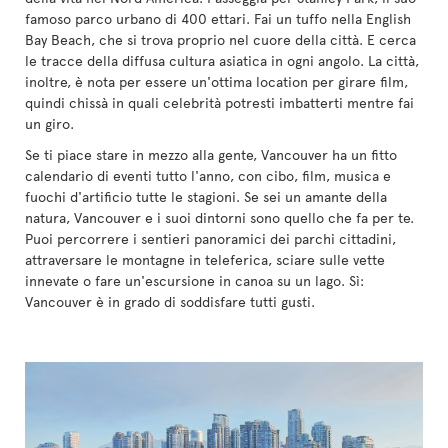
famoso parco urbano di 400 ettari. Fai un tuffo nella English
Bay Beach, che si trova proprio nel cuore della città. E cerca
le tracce della diffusa cultura asiatica in ogni angolo. La città,
inoltre, è nota per essere un'ottima location per girare film,
quindi chissà in quali celebrità potresti imbatterti mentre fai
un giro.
Se ti piace stare in mezzo alla gente, Vancouver ha un fitto
calendario di eventi tutto l'anno, con cibo, film, musica e
fuochi d'artificio tutte le stagioni. Se sei un amante della
natura, Vancouver e i suoi dintorni sono quello che fa per te.
Puoi percorrere i sentieri panoramici dei parchi cittadini,
attraversare le montagne in teleferica, sciare sulle vette
innevate o fare un'escursione in canoa su un lago. Sì:
Vancouver è in grado di soddisfare tutti gusti.