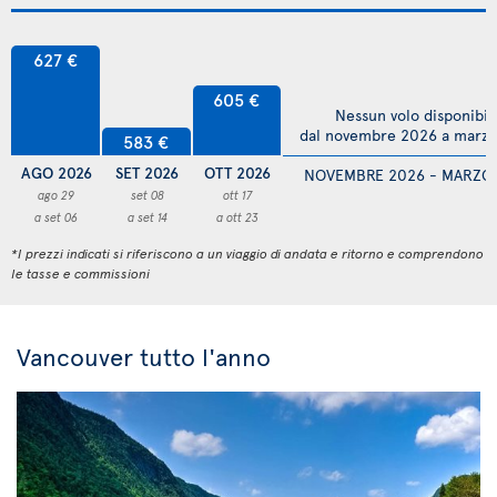
627 €
605 €
Nessun volo disponibil
dal novembre 2026 a marz
583 €
AGO 2026
SET 2026
OTT 2026
NOVEMBRE 2026 - MARZO
ago 29
set 08
ott 17
a set 06
a set 14
a ott 23
*I prezzi indicati si riferiscono a un viaggio di andata e ritorno e comprendono
le tasse e commissioni
Vancouver tutto l'anno