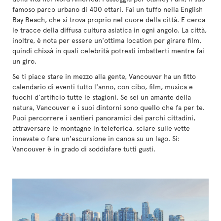
famoso parco urbano di 400 ettari. Fai un tuffo nella English
Bay Beach, che si trova proprio nel cuore della città. E cerca
le tracce della diffusa cultura asiatica in ogni angolo. La città,
inoltre, è nota per essere un'ottima location per girare film,
quindi chissà in quali celebrità potresti imbatterti mentre fai
un giro.
Se ti piace stare in mezzo alla gente, Vancouver ha un fitto
calendario di eventi tutto l'anno, con cibo, film, musica e
fuochi d'artificio tutte le stagioni. Se sei un amante della
natura, Vancouver e i suoi dintorni sono quello che fa per te.
Puoi percorrere i sentieri panoramici dei parchi cittadini,
attraversare le montagne in teleferica, sciare sulle vette
innevate o fare un'escursione in canoa su un lago. Sì:
Vancouver è in grado di soddisfare tutti gusti.