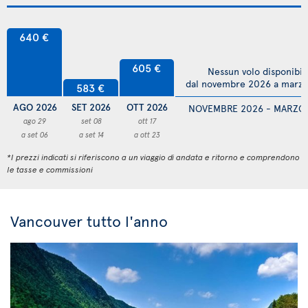
640 €
605 €
Nessun volo disponibil
dal novembre 2026 a marz
583 €
AGO 2026
SET 2026
OTT 2026
NOVEMBRE 2026 - MARZO
ago 29
set 08
ott 17
a set 06
a set 14
a ott 23
*I prezzi indicati si riferiscono a un viaggio di andata e ritorno e comprendono
le tasse e commissioni
Vancouver tutto l'anno