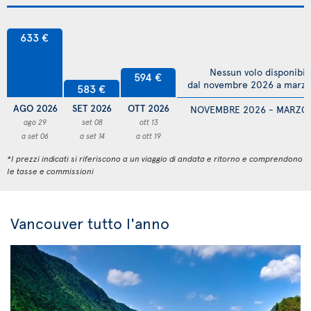
633 €
Nessun volo disponibil
594 €
dal novembre 2026 a marz
583 €
AGO 2026
SET 2026
OTT 2026
NOVEMBRE 2026 - MARZO
ago 29
set 08
ott 13
a set 06
a set 14
a ott 19
*I prezzi indicati si riferiscono a un viaggio di andata e ritorno e comprendono
le tasse e commissioni
Vancouver tutto l'anno