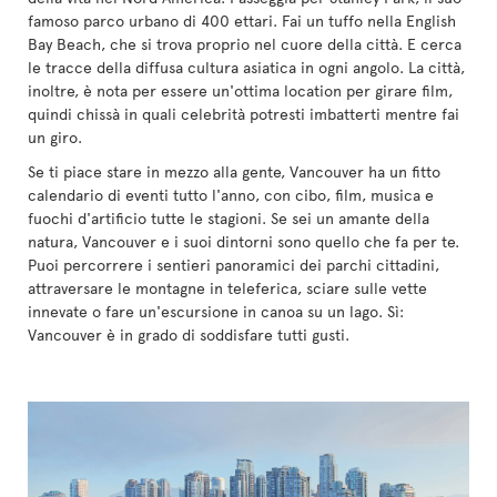
famoso parco urbano di 400 ettari. Fai un tuffo nella English
Bay Beach, che si trova proprio nel cuore della città. E cerca
le tracce della diffusa cultura asiatica in ogni angolo. La città,
inoltre, è nota per essere un'ottima location per girare film,
quindi chissà in quali celebrità potresti imbatterti mentre fai
un giro.
Se ti piace stare in mezzo alla gente, Vancouver ha un fitto
calendario di eventi tutto l'anno, con cibo, film, musica e
fuochi d'artificio tutte le stagioni. Se sei un amante della
natura, Vancouver e i suoi dintorni sono quello che fa per te.
Puoi percorrere i sentieri panoramici dei parchi cittadini,
attraversare le montagne in teleferica, sciare sulle vette
innevate o fare un'escursione in canoa su un lago. Sì:
Vancouver è in grado di soddisfare tutti gusti.