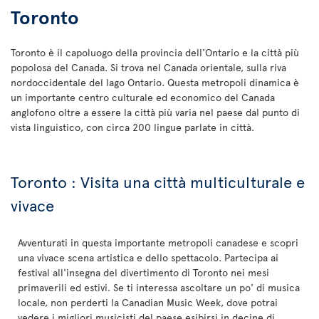
Toronto
Toronto è il capoluogo della provincia dell'Ontario e la città più
popolosa del Canada. Si trova nel Canada orientale, sulla riva
nordoccidentale del lago Ontario. Questa metropoli dinamica è
un importante centro culturale ed economico del Canada
anglofono oltre a essere la città più varia nel paese dal punto di
vista linguistico, con circa 200 lingue parlate in città.
Toronto : Visita una città multiculturale e
vivace
Avventurati in questa importante metropoli canadese e scopri
una vivace scena artistica e dello spettacolo. Partecipa ai
festival all'insegna del divertimento di Toronto nei mesi
primaverili ed estivi. Se ti interessa ascoltare un po' di musica
locale, non perderti la Canadian Music Week, dove potrai
vedere i migliori musicisti del paese esibirsi in decine di