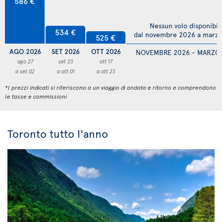
586 €
Nessun volo disponibil
534 €
dal novembre 2026 a marz
525 €
AGO 2026
SET 2026
OTT 2026
NOVEMBRE 2026 - MARZO
ago 27
set 23
ott 17
a set 02
a ott 01
a ott 23
*I prezzi indicati si riferiscono a un viaggio di andata e ritorno e comprendono
le tasse e commissioni
Toronto tutto l'anno