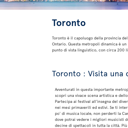
Toronto
Toronto è il capoluogo della provincia del
Ontario. Questa metropoli dinamica è un 
punto di vista linguistico, con circa 200 li
Toronto : Visita una 
Avventurati in questa importante metro
scopri una vivace scena artistica e dello
Partecipa ai festival all'insegna del div
nei mesi primaverili ed estivi. Se ti inte
po' di musica locale, non perderti la C
dove potrai vedere i migliori musicisti d
decine di spettacoli in tutta la città. Più