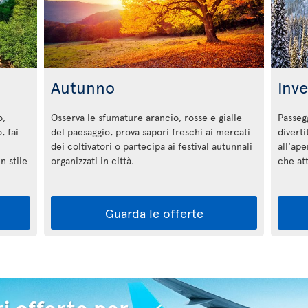
Autunno
Inv
o,
Osserva le sfumature arancio, rosse e gialle
Passegg
, fai
del paesaggio, prova sapori freschi ai mercati
diverti
dei coltivatori o partecipa ai festival autunnali
all'ape
n stile
organizzati in città.
che a
Guarda le offerte