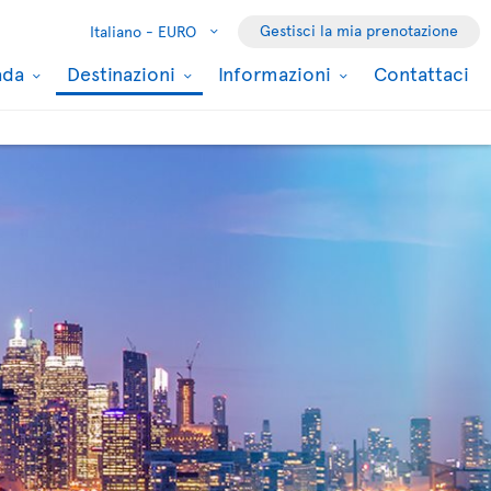
Gestisci la mia prenotazione
Italiano -
EURO
nada
Destinazioni
Informazioni
Contattaci