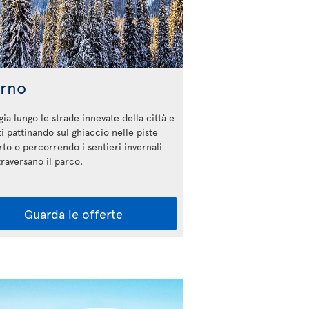
erno
ia lungo le strade innevate della città e
ti pattinando sul ghiaccio nelle piste
rto o percorrendo i sentieri invernali
ttraversano il parco.
Guarda le offerte