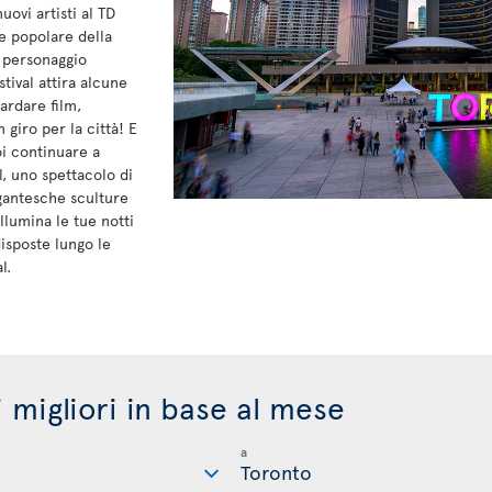
uovi artisti al TD
e popolare della
e personaggio
tival attira alcune
ardare film,
 giro per la città! E
i continuare a
l, uno spettacolo di
gantesche sculture
illumina le tue notti
isposte lungo le
l.
i migliori in base al mese
a