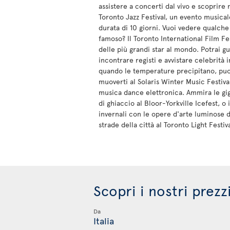
assistere a concerti dal vivo e scoprire n
Toronto Jazz Festival, un evento musical
durata di 10 giorni. Vuoi vedere qualch
famoso? Il Toronto International Film Fes
delle più grandi star al mondo. Potrai gu
incontrare registi e avvistare celebrità in
quando le temperature precipitano, puo
muoverti al Solaris Winter Music Festiva
musica dance elettronica. Ammira le gi
di ghiaccio al Bloor-Yorkville Icefest, o 
invernali con le opere d'arte luminose d
strade della città al Toronto Light Festiva
Scopri i nostri prezz
Da