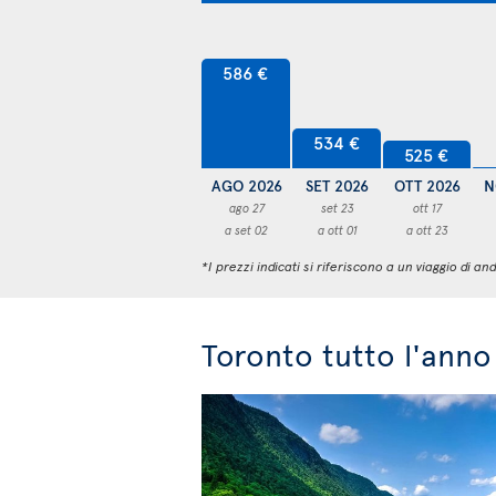
586 €
534 €
525 €
AGO 2026
SET 2026
OTT 2026
N
ago 27
set 23
ott 17
a set 02
a ott 01
a ott 23
*I prezzi indicati si riferiscono a un viaggio di
Toronto tutto l'anno