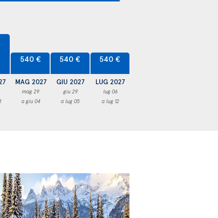
540 €
540 €
540 €
27
MAG 2027
GIU 2027
LUG 2027
mag 29
giu 29
lug 06
1
a giu 04
a lug 05
a lug 12