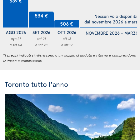
589 €
534 €
Nessun volo disponibil
dal novembre 2026 a marz
506 €
AGO 2026
SET 2026
OTT 2026
NOVEMBRE 2026 - MARZO
ago 27
set 21
ott 13
a set 04
a set 28
a ott 19
*I prezzi indicati si riferiscono a un viaggio di andata e ritorno e comprendono
le tasse e commissioni
Toronto tutto l'anno