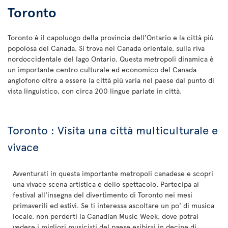
Toronto
Toronto è il capoluogo della provincia dell'Ontario e la città più
popolosa del Canada. Si trova nel Canada orientale, sulla riva
nordoccidentale del lago Ontario. Questa metropoli dinamica è
un importante centro culturale ed economico del Canada
anglofono oltre a essere la città più varia nel paese dal punto di
vista linguistico, con circa 200 lingue parlate in città.
Toronto : Visita una città multiculturale e
vivace
Avventurati in questa importante metropoli canadese e scopri
una vivace scena artistica e dello spettacolo. Partecipa ai
festival all'insegna del divertimento di Toronto nei mesi
primaverili ed estivi. Se ti interessa ascoltare un po' di musica
locale, non perderti la Canadian Music Week, dove potrai
vedere i migliori musicisti del paese esibirsi in decine di