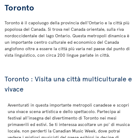
Toronto
Toronto è il capoluogo della provincia dell'Ontario e la città più
popolosa del Canada. Si trova nel Canada orientale, sulla riva
nordoccidentale del lago Ontario. Questa metropoli dinamica è
un importante centro culturale ed economico del Canada
anglofono oltre a essere la città più varia nel paese dal punto di
vista linguistico, con circa 200 lingue parlate in città.
Toronto : Visita una città multiculturale e
vivace
Avventurati in questa importante metropoli canadese e scopri
una vivace scena artistica e dello spettacolo. Partecipa ai
festival all'insegna del divertimento di Toronto nei mesi
primaverili ed estivi. Se ti interessa ascoltare un po' di musica
locale, non perderti la Canadian Music Week, dove potrai
vedere i migliori musicisti del paese esibirsi in decine di