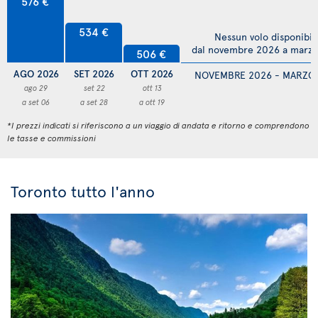
576 €
534 €
Nessun volo disponibil
dal novembre 2026 a marz
506 €
AGO 2026
SET 2026
OTT 2026
NOVEMBRE 2026 - MARZO
ago 29
set 22
ott 13
a set 06
a set 28
a ott 19
*I prezzi indicati si riferiscono a un viaggio di andata e ritorno e comprendono
le tasse e commissioni
Toronto tutto l'anno