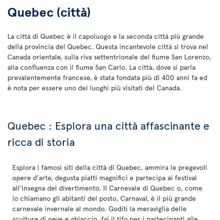
Quebec (città)
La città di Quebec è il capoluogo e la seconda città più grande
della provincia del Quebec. Questa incantevole città si trova nel
Canada orientale, sulla riva settentrionale del fiume San Lorenzo,
alla confluenza con il fiume San Carlo. La città, dove si parla
prevalentemente francese, è stata fondata più di 400 anni fa ed
è nota per essere uno dei luoghi più visitati del Canada.
Quebec : Esplora una città affascinante e
ricca di storia
Esplora i famosi siti della città di Quebec, ammira le pregevoli
opere d'arte, degusta piatti magnifici e partecipa ai festival
all'insegna del divertimento. Il Carnevale di Quebec o, come
lo chiamano gli abitanti del posto, Carnaval, è il più grande
carnevale invernale al mondo. Goditi la meraviglia delle
sculture di neve e ghiaccio, fai il tifo per i partecipanti alle