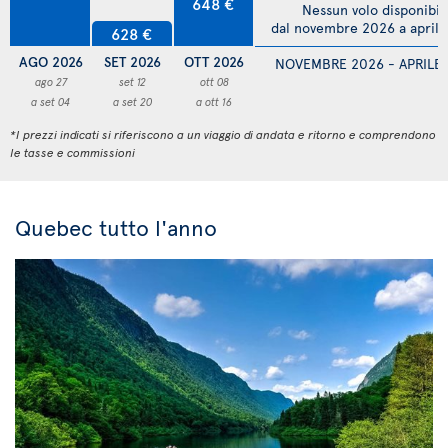
648 €
Nessun volo disponibil
dal novembre 2026 a april
628 €
AGO 2026
SET 2026
OTT 2026
NOVEMBRE 2026 - APRILE
ago 27
set 12
ott 08
a set 04
a set 20
a ott 16
*I prezzi indicati si riferiscono a un viaggio di andata e ritorno e comprendono
le tasse e commissioni
Quebec tutto l'anno