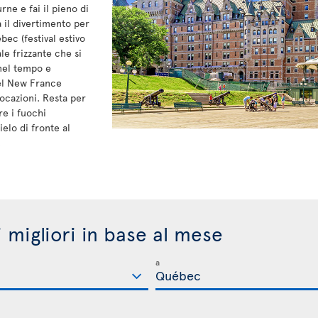
rne e fai il pieno di
 il divertimento per
ébec (festival estivo
le frizzante che si
 nel tempo e
nel New France
vocazioni. Resta per
e i fuochi
ielo di fronte al
.
i migliori in base al mese
a