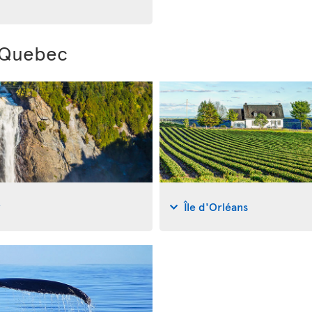
i Quebec
y
Île d'Orléans