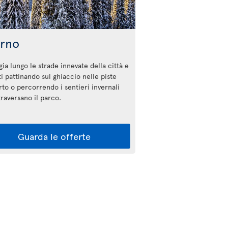
erno
ia lungo le strade innevate della città e
ti pattinando sul ghiaccio nelle piste
rto o percorrendo i sentieri invernali
ttraversano il parco.
Guarda le offerte