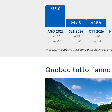
673 €
648 €
648 €
AGO 2026
SET 2026
OTT 2026
N
ago 27
set 23
ott 08
a set 04
a ott 01
a ott 16
*I prezzi indicati si riferiscono a un viaggio di
Quebec tutto l'anno