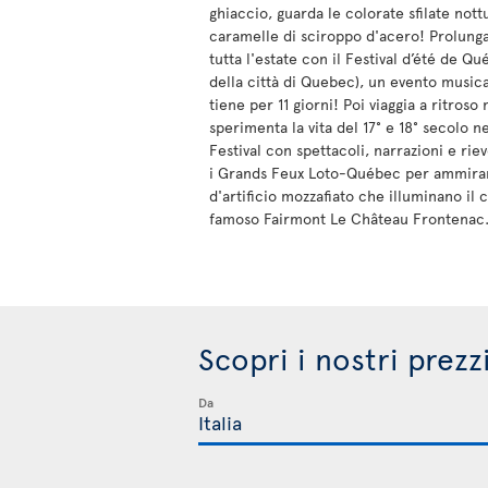
ghiaccio, guarda le colorate sfilate nottu
caramelle di sciroppo d'acero! Prolunga
tutta l'estate con il Festival d’été de Qu
della città di Quebec), un evento musica
tiene per 11 giorni! Poi viaggia a ritroso
sperimenta la vita del 17° e 18° secolo 
Festival con spettacoli, narrazioni e rie
i Grands Feux Loto-Québec per ammirar
d'artificio mozzafiato che illuminano il c
famoso Fairmont Le Château Frontenac
Scopri i nostri prezz
Da