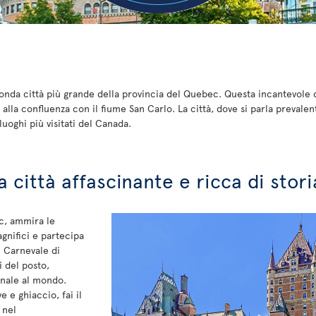
onda città più grande della provincia del Quebec. Questa incantevole ci
 alla confluenza con il fiume San Carlo. La città, dove si parla prevale
uoghi più visitati del Canada.
 città affascinante e ricca di stori
ec, ammira le
agnifici e partecipa
Il Carnevale di
 del posto,
rnale al mondo.
e e ghiaccio, fai il
 nel