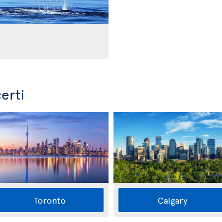
erti
Toronto
Calgary