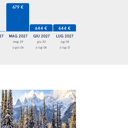
679 €
644 €
644 €
27
MAG 2027
GIU 2027
LUG 2027
mag 29
giu 30
lug 04
a giu 06
a lug 06
a lug 12