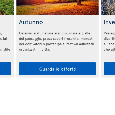
Autunno
Inv
o,
Osserva le sfumature arancio, rosse e gialle
Passegg
, fai
del paesaggio, prova sapori freschi ai mercati
diverti
dei coltivatori o partecipa ai festival autunnali
all'ape
n stile
organizzati in città.
che a
Guarda le offerte