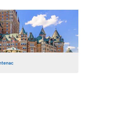
ntenac