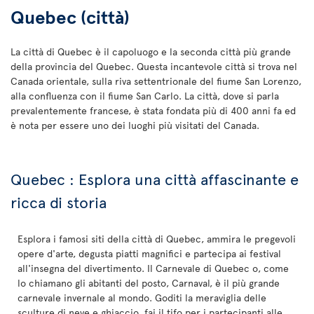
Quebec (città)
La città di Quebec è il capoluogo e la seconda città più grande
della provincia del Quebec. Questa incantevole città si trova nel
Canada orientale, sulla riva settentrionale del fiume San Lorenzo,
alla confluenza con il fiume San Carlo. La città, dove si parla
prevalentemente francese, è stata fondata più di 400 anni fa ed
è nota per essere uno dei luoghi più visitati del Canada.
Quebec : Esplora una città affascinante e
ricca di storia
Esplora i famosi siti della città di Quebec, ammira le pregevoli
opere d'arte, degusta piatti magnifici e partecipa ai festival
all'insegna del divertimento. Il Carnevale di Quebec o, come
lo chiamano gli abitanti del posto, Carnaval, è il più grande
carnevale invernale al mondo. Goditi la meraviglia delle
sculture di neve e ghiaccio, fai il tifo per i partecipanti alle