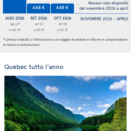
Nessun volo disponibil
648 €
648 €
dal novembre 2026 a april
AGO 2026
SET 2026
OTT 2026
NOVEMBRE 2026 - APRILE
ago 27
set 23
ott 08
a set 04
a ott 01
a ott 16
*I prezzi indicati si riferiscono a un viaggio di andata e ritorno e comprendono
le tasse e commissioni
Quebec tutto l'anno