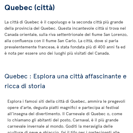
Quebec (città)
La città di Quebec è il capoluogo e la seconda città più grande
della provincia del Quebec. Questa incantevole città si trova nel
Canada orientale, sulla riva settentrionale del fiume San Lorenzo,
alla confluenza con il fiume San Carlo. La città, dove si parla
prevalentemente francese, è stata fondata più di 400 anni fa ed
è nota per essere uno dei luoghi più visitati del Canada.
Quebec : Esplora una città affascinante e
ricca di storia
Esplora i famosi siti della città di Quebec, ammira le pregevoli
opere d'arte, degusta piatti magnifici e partecipa ai festival
all'insegna del divertimento. Il Carnevale di Quebec o, come
lo chiamano gli abitanti del posto, Carnaval, è il più grande
carnevale invernale al mondo. Goditi la meraviglia delle
sculture di neve e ghiaccio, fai il tifo per i partecipanti alle