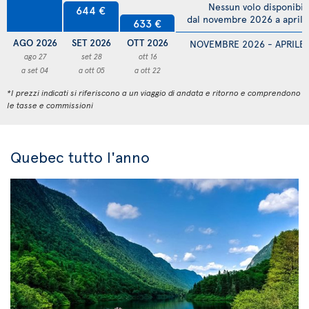
Nessun volo disponibil
644 €
dal novembre 2026 a april
633 €
AGO 2026
SET 2026
OTT 2026
NOVEMBRE 2026 - APRILE
ago 27
set 28
ott 16
a set 04
a ott 05
a ott 22
*I prezzi indicati si riferiscono a un viaggio di andata e ritorno e comprendono
le tasse e commissioni
Quebec tutto l'anno