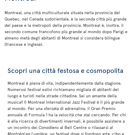
Montreal, una città multiculturale situata nella provincia del
Quebec, nel Canada sudorientale, è la seconda città più grande
del paese e la metropoli della provincia. Montreal è, inoltre, il
secondo comune francofono più grande al mondo dopo Parigi e
almeno metà degli abitanti di Montreal si considera bilingue
(francese e inglese).
Scopri una città festosa e cosmopolita
Montreal è piena di vita, indipendentemente dalla stagione.
Numerosi festival estivi richiamano migliaia di abitanti del
luogo e turisti nelle strade cittadine. Sei un amante della
musica? Il Montreal International Jazz Festival è il più grande
al mondo. Per una sferzata di adrenalina, il Gran Premio
annuale di Formula 1 ha la velocità che stai cercando. Per chi
è alla ricerca di divertimenti invernali, è possibile assistere a
un incontro dei
Canadiens
al Bell Centre o rilassarsi al
Montréal en Lumière
, un festival dove si fondono arte, cibo e