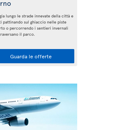
erno
ia lungo le strade innevate della città e
ti pattinando sul ghiaccio nelle piste
rto o percorrendo i sentieri invernali
ttraversano il parco.
Guarda le offerte