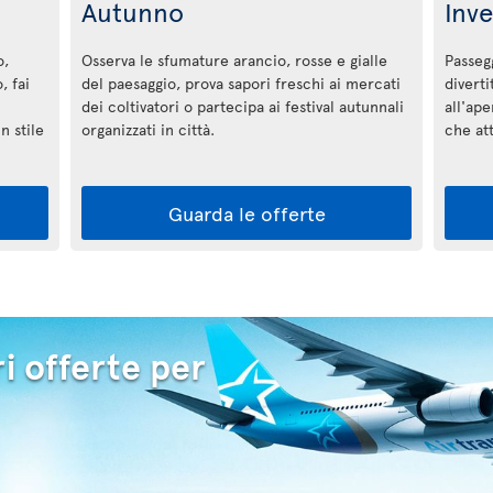
Autunno
Inv
o,
Osserva le sfumature arancio, rosse e gialle
Passegg
, fai
del paesaggio, prova sapori freschi ai mercati
diverti
dei coltivatori o partecipa ai festival autunnali
all'ape
n stile
organizzati in città.
che a
Guarda le offerte
i offerte per