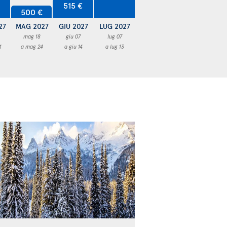
515 €
500 €
27
MAG 2027
GIU 2027
LUG 2027
mag 18
giu 07
lug 07
1
a mag 24
a giu 14
a lug 13