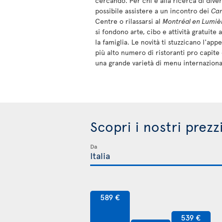
cercando. Per chi è alla ricerca di diver
possibile assistere a un incontro dei
Ca
Centre o rilassarsi al
Montréal en Lumiè
si fondono arte, cibo e attività gratuite 
la famiglia. Le novità ti stuzzicano l'app
più alto numero di ristoranti pro capite
una grande varietà di menu internazional
Scopri i nostri prezz
Da
589 €
539 €