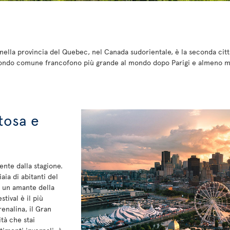
a nella provincia del Quebec, nel Canada sudorientale, è la seconda cit
secondo comune francofono più grande al mondo dopo Parigi e almeno me
tosa e
ente dalla stagione.
aia di abitanti del
ei un amante della
tival è il più
enalina, il Gran
tà che stai