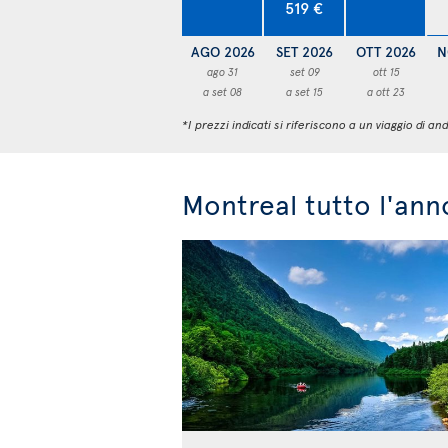
519 €
AGO 2026
SET 2026
OTT 2026
N
ago 31
set 09
ott 15
a set 08
a set 15
a ott 23
*I prezzi indicati si riferiscono a un viaggio di
Montreal tutto l'ann