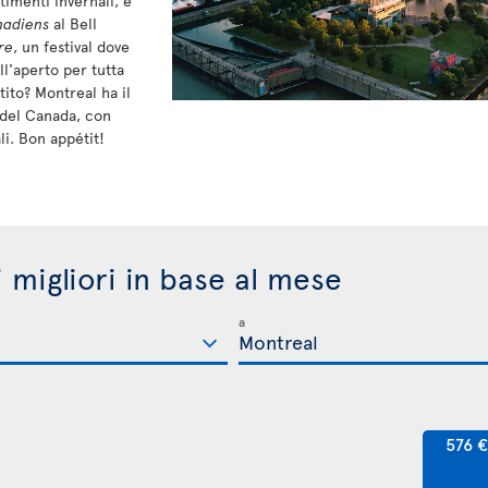
timenti invernali, è
nadiens
al Bell
re
, un festival dove
all'aperto per tutta
etito? Montreal ha il
 del Canada, con
i. Bon appétit!
i migliori in base al mese
a
576 €