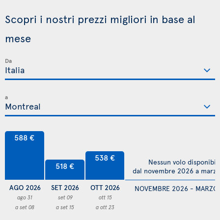
Scopri i nostri prezzi migliori in base al
mese
Da
a
588 €
538 €
Nessun volo disponibil
518 €
dal novembre 2026 a marz
AGO 2026
SET 2026
OTT 2026
NOVEMBRE 2026 - MARZO
ago 31
set 09
ott 15
a set 08
a set 15
a ott 23