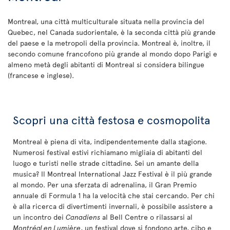
Montreal, una città multiculturale situata nella provincia del
Quebec, nel Canada sudorientale, è la seconda città più grande
del paese e la metropoli della provincia. Montreal è, inoltre, il
secondo comune francofono più grande al mondo dopo Parigi e
almeno metà degli abitanti di Montreal si considera bilingue
(francese e inglese).
Scopri una città festosa e cosmopolita
Montreal è piena di vita, indipendentemente dalla stagione.
Numerosi festival estivi richiamano migliaia di abitanti del
luogo e turisti nelle strade cittadine. Sei un amante della
musica? Il Montreal International Jazz Festival è il più grande
al mondo. Per una sferzata di adrenalina, il Gran Premio
annuale di Formula 1 ha la velocità che stai cercando. Per chi
è alla ricerca di divertimenti invernali, è possibile assistere a
un incontro dei
Canadiens
al Bell Centre o rilassarsi al
Montréal en Lumière
, un festival dove si fondono arte, cibo e