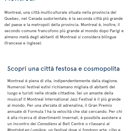
Montreal, una città multiculturale situata nella provincia del
Quebec, nel Canada sudorientale, è la seconda città più grande
del paese e la metropoli della provincia. Montreal è, inoltre, il
secondo comune francofono più grande al mondo dopo Parigi e
almeno metà degli abitanti di Montreal si considera bilingue
(francese e inglese).
Scopri una città festosa e cosmopolita
Montreal è piena di vita, indipendentemente dalla stagione.
Numerosi festival estivi richiamano migliaia di abitanti del
luogo e turisti nelle strade cittadine. Sei un amante della
musica? Il Montreal International Jazz Festival è il più grande
al mondo. Per una sferzata di adrenalina, il Gran Premio
annuale di Formula 1 ha la velocità che stai cercando. Per chi
è alla ricerca di divertimenti invernali, è possibile assistere a
un incontro dei
Canadiens
al Bell Centre o rilassarsi al
Montréal en Lumière
, un festival dove si fondono arte, cibo e