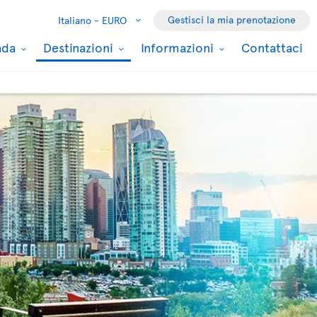
Gestisci la mia prenotazione
Italiano -
EURO
nada
Destinazioni
Informazioni
Contattaci