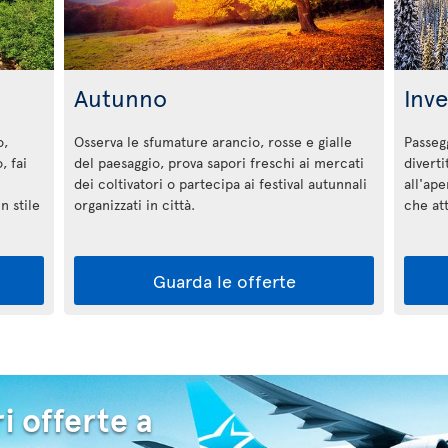
Autunno
Inv
o,
Osserva le sfumature arancio, rosse e gialle
Passegg
, fai
del paesaggio, prova sapori freschi ai mercati
diverti
dei coltivatori o partecipa ai festival autunnali
all'ape
n stile
organizzati in città.
che a
Guarda le offerte
i offerte a