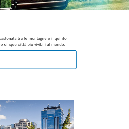
castonata tra le montagne è il quinto
e cinque città più vivibili al mondo.