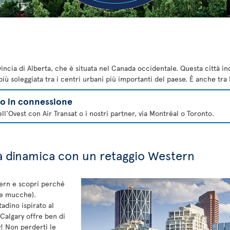
incia di Alberta, che è situata nel Canada occidentale. Questa città in
ù soleggiata tra i centri urbani più importanti del paese. È anche tra l
lo in connessione
ll'Ovest con Air Transat o i nostri partner, via Montréal o Toronto.
tà dinamica con un retaggio Western
tern e scopri perché
le mucche).
tadino ispirato al
Calgary offre ben di
y! Non perderti le