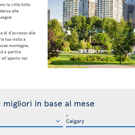
no la città tutto
danza alle
assegne
a di d'accesso alle
 tua visita a
amose montagne,
ld e partire
 all'aperto nei
i migliori in base al mese
a