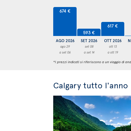
674 €
617 €
593 €
AGO 2026
SET 2026
OTT 2026
N
ago 29
set 08
ott 13
a set 06
a set 14
a ott 19
*I prezzi indicati si riferiscono a un viaggio di
Calgary tutto l'anno