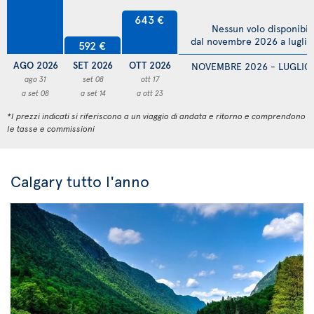
643 €
Nessun volo disponibil
dal novembre 2026 a lugli
592 €
AGO 2026
SET 2026
OTT 2026
NOVEMBRE 2026 - LUGLIO
ago 31
set 08
ott 17
a set 08
a set 14
a ott 23
*I prezzi indicati si riferiscono a un viaggio di andata e ritorno e comprendono
le tasse e commissioni
Calgary tutto l'anno