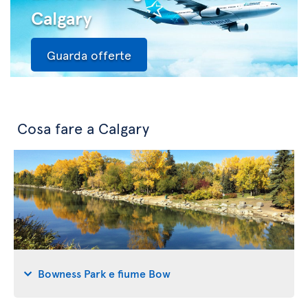
Calgary
Guarda offerte
Cosa fare a Calgary
Bowness Park e fiume Bow