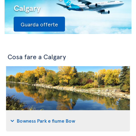
Calgary
Guarda offerte
Cosa fare a Calgary
Bowness Park e fiume Bow