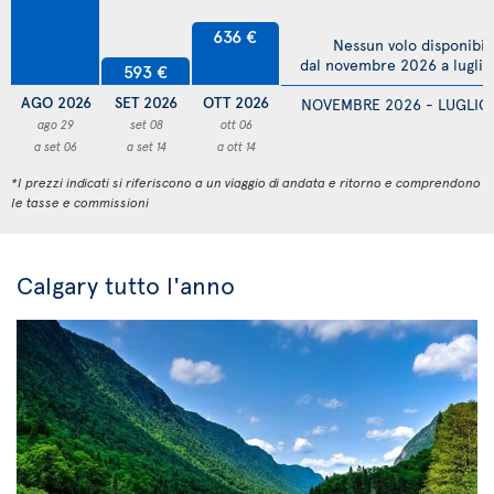
636 €
Nessun volo disponibil
dal novembre 2026 a lugli
593 €
AGO 2026
SET 2026
OTT 2026
NOVEMBRE 2026 - LUGLIO
ago 29
set 08
ott 06
a set 06
a set 14
a ott 14
*I prezzi indicati si riferiscono a un viaggio di andata e ritorno e comprendono
le tasse e commissioni
Calgary tutto l'anno