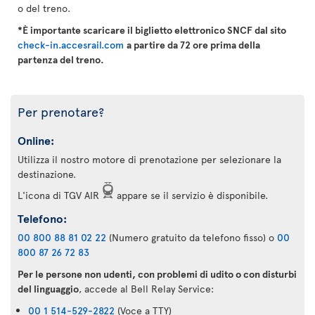
o del treno.
*È importante scaricare il biglietto elettronico SNCF dal sito
check-in.accesrail.com
a partire da 72 ore prima della
partenza del treno.
Per prenotare?
Online:
Utilizza il nostro motore di prenotazione per selezionare la
destinazione.
L'icona di TGV AIR
appare se il servizio è disponibile.
Telefono:
00 800 88 81 02 22
(Numero gratuito da telefono fisso) o
00
800 87 26 72 83
Per le persone non udenti, con problemi di udito o con disturbi
del linguaggio
, accede al Bell Relay Service:
00 1 514-529-2822
(Voce a TTY)