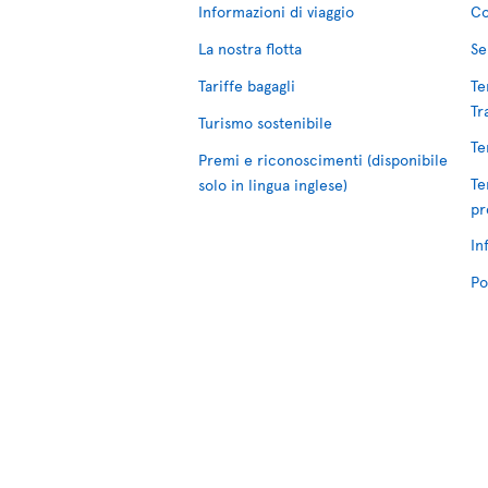
Informazioni di viaggio
Co
La nostra flotta
Se
Tariffe bagagli
Te
Tr
Turismo sostenibile
Te
Premi e riconoscimenti (disponibile
Te
solo in lingua inglese)
pr
In
Po