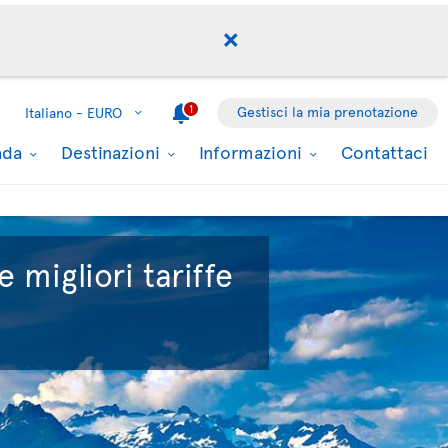
1
Gestisci la mia prenotazione
Italiano -
EURO
nada
Destinazioni
Informazioni
Contattaci
e migliori tariffe