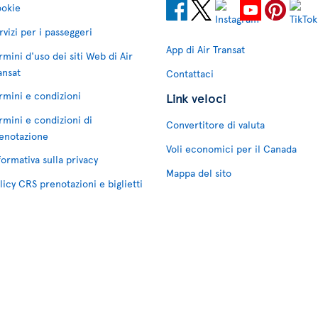
okie
rvizi per i passeggeri
App di Air Transat
rmini d'uso dei siti Web di Air
ansat
Contattaci
rmini e condizioni
Link veloci
rmini e condizioni di
Convertitore di valuta
enotazione
Voli economici per il Canada
formativa sulla privacy
Mappa del sito
licy CRS prenotazioni e biglietti