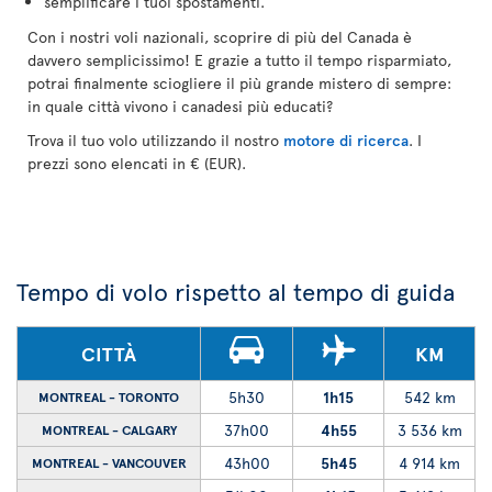
semplificare i tuoi spostamenti.
Con i nostri voli nazionali, scoprire di più del Canada è
davvero semplicissimo! E grazie a tutto il tempo risparmiato,
potrai finalmente sciogliere il più grande mistero di sempre:
in quale città vivono i canadesi più educati?
Trova il tuo volo utilizzando il nostro
motore di ricerca
. I
prezzi sono elencati in € (EUR).
Tempo di volo rispetto al tempo di guida
CITTÀ
KM
5h30
1h15
542 km
MONTREAL - TORONTO
37h00
4h55
3 536 km
MONTREAL - CALGARY
43h00
5h45
4 914 km
MONTREAL - VANCOUVER