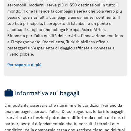
aeromobili moderni, serve più di 350 destinazioni in tutto il
mondo, il che la rende la compagnia aerea che vola verso più
paesi di qualsiasi altra compagnia aerea nei sei continenti. Il
suo hub principale, l'aeroporto di Istanbul, è un punto di
accesso strategico che collega Europa, Asia e Africa.
Rinomata per l'alta qualità del servizio, l'innovazione continua
e l'impegno verso l'eccellenza, Turkish Airlines offre ai
passeggeri un'esperienza di viaggio raffinata e connessa a
livello globale.
Per saperne di più
Informativa sui bagagli
È impostante osservare che i termini e le condizioni variano da
una compagnia aerea all'altra. Di conseguenza, le tariffe bagagli,
i servizi e altre funzioni potrebbero differire da quelle dei nostri
partner, per cui è fondamentale che tu consulti i termini e le
condizioni della compagnia aerea che gestisce ciascuno dei tuoi