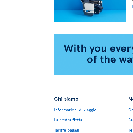
Chi siamo
No
Informazioni di viaggio
Co
La nostra flotta
Se
Tariffe bagagli
Te