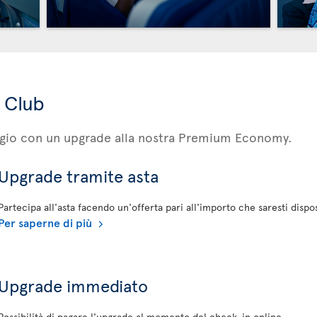
 Club
iaggio con un upgrade alla nostra Premium Economy.
Upgrade tramite asta
Partecipa all'asta facendo un'offerta pari all'importo che saresti disp
Per saperne di più
Upgrade immediato
Possibilità di pagare l'upgrade al momento del check-in online.