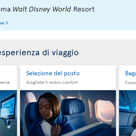
 tema
Walt Disney World
Resort
se)
esperienza di viaggio
Selezione del posto
Bag
 serve
Scegliete il vostro comfort
Consu