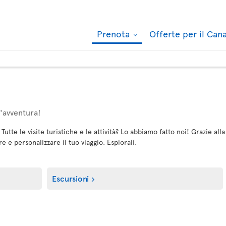
Prenota
Offerte per il Ca
un'avventura!
 Tutte le visite turistiche e le attività? Lo abbiamo fatto noi! Grazie a
e e personalizzare il tuo viaggio. Esplorali.
Escursioni