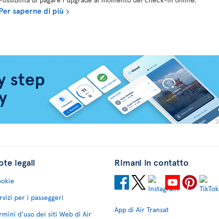
Per saperne di più
te legali
Rimani in contatto
okie
rvizi per i passeggeri
App di Air Transat
rmini d'uso dei siti Web di Air