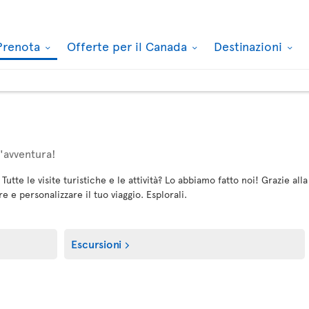
Prenota
Offerte per il Canada
Destinazioni
un'avventura!
 Tutte le visite turistiche e le attività? Lo abbiamo fatto noi! Grazie a
e e personalizzare il tuo viaggio. Esplorali.
Escursioni