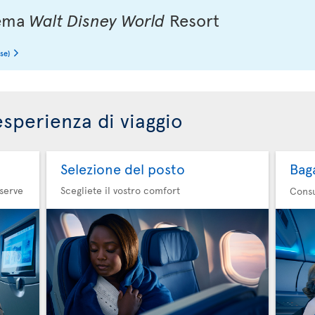
 tema
Walt Disney World
Resort
se)
esperienza di viaggio
Selezione del posto
Bag
 serve
Scegliete il vostro comfort
Consu