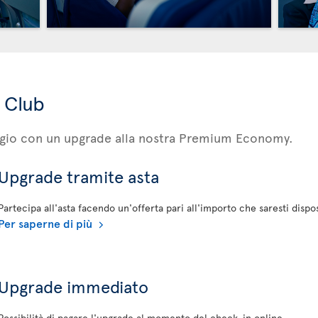
 Club
iaggio con un upgrade alla nostra Premium Economy.
Upgrade tramite asta
Partecipa all'asta facendo un'offerta pari all'importo che saresti disp
Per saperne di più
Upgrade immediato
Possibilità di pagare l'upgrade al momento del check-in online.