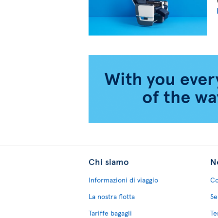
Chi siamo
No
Informazioni di viaggio
Co
La nostra flotta
Se
Tariffe bagagli
Te