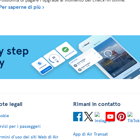
Per saperne di più
te legali
Rimani in contatto
okie
rvizi per i passeggeri
App di Air Transat
rmini d'uso dei siti Web di Air