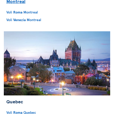
Montreal
Voli
Roma
Montreal
Voli
Venezia
Montreal
Quebec
Voli
Roma
Quebec