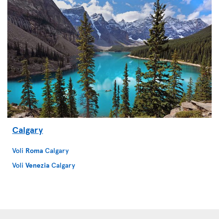
Calgary
Voli
Roma
Calgary
Voli
Venezia
Calgary