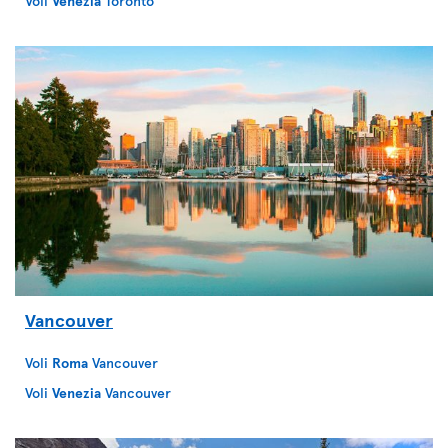
Voli
Venezia
Toronto
Vancouver
Voli
Roma
Vancouver
Voli
Venezia
Vancouver