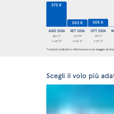
575 €
505 €
503 €
AGO 2026
SET 2026
OTT 2026
N
ago 31
set 09
ott 13
a set 07
a set 15
a ott 19
*I prezzi indicati si riferiscono a un viaggio di
Scegli il volo più ad