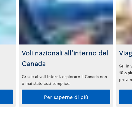
Voli nazionali all'interno del
Viag
Canada
Sei in
10 o pi
Grazie ai voli interni, esplorare il Canada non
prevent
è mai stato così semplice.
Per saperne di più