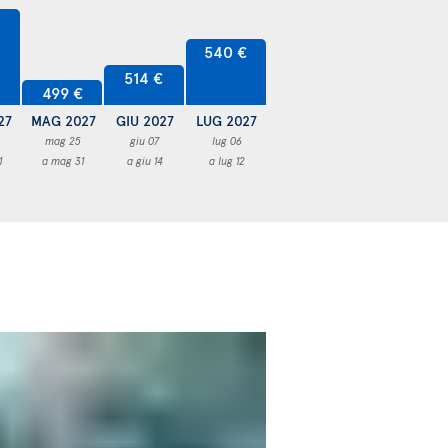
540 €
514 €
499 €
27
MAG 2027
GIU 2027
LUG 2027
mag 25
giu 07
lug 06
1
a mag 31
a giu 14
a lug 12