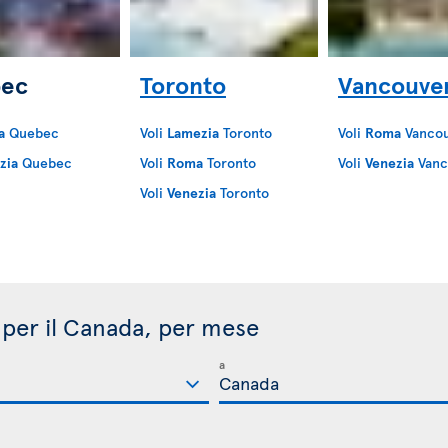
ec
Toronto
Vancouve
a
Quebec
Voli
Lamezia
Toronto
Voli
Roma
Vancou
zia
Quebec
Voli
Roma
Toronto
Voli
Venezia
Vanc
Voli
Venezia
Toronto
i per il Canada, per mese
a