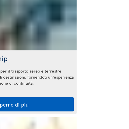
hip
er il trasporto aereo e terrestre
di destinazioni, fornendoti un'esperienza
zione di continuità.
perne di più