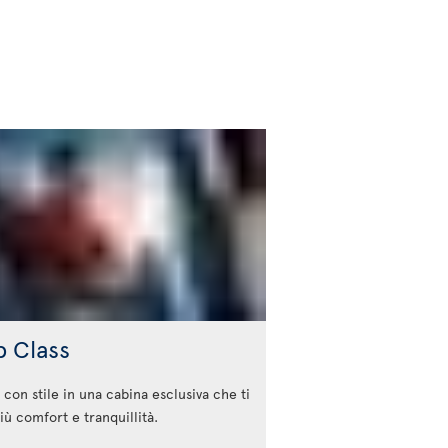
b Class
 con stile in una cabina esclusiva che ti
iù comfort e tranquillità.