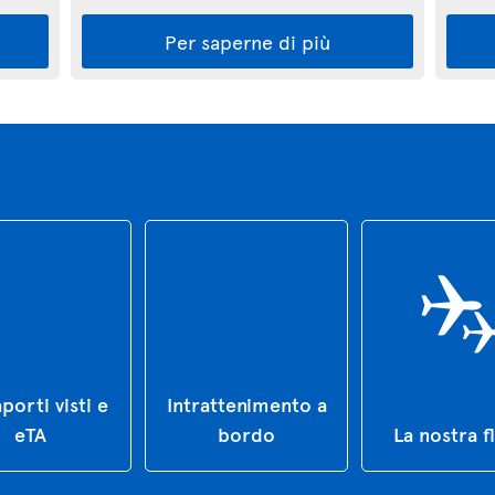
Per saperne di più
porti visti e
Intrattenimento a
eTA
bordo
La nostra f