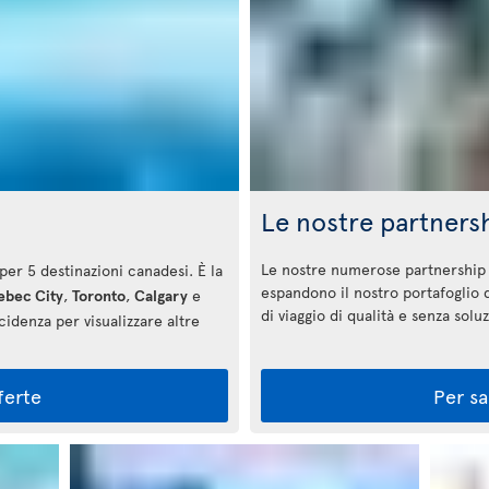
a
Le nostre partners
Le nostre numerose partnership p
i per 5 destinazioni canadesi. È la
espandono il nostro portafoglio 
bec City
,
Toronto
,
Calgary
e
di viaggio di qualità e senza solu
ncidenza per visualizzare altre
ferte
Per sa