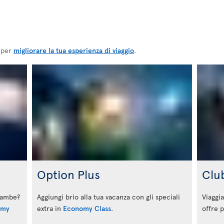
, per
migliorare la tua esperienza di viaggio
.
Option Plus
Clu
 gambe?
Aggiungi brio alla tua vacanza con gli speciali
Viaggia
omy
extra in
Economy Class
.
offre p