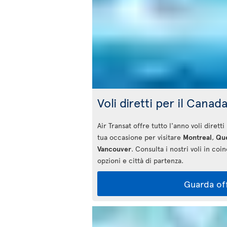
Voli diretti per il Canad
Air Transat offre tutto l'anno voli dirett
tua occasione per visitare
Montreal
,
Que
Vancouver
. Consulta i nostri voli in coi
opzioni e città di partenza.
Guarda of