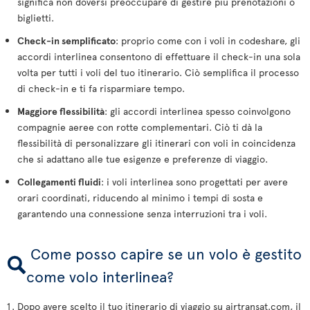
significa non doversi preoccupare di gestire più prenotazioni o
biglietti.
Check-in semplificato
: proprio come con i voli in codeshare, gli
accordi interlinea consentono di effettuare il check-in una sola
volta per tutti i voli del tuo itinerario. Ciò semplifica il processo
di check-in e ti fa risparmiare tempo.
Maggiore flessibilità
: gli accordi interlinea spesso coinvolgono
compagnie aeree con rotte complementari. Ciò ti dà la
flessibilità di personalizzare gli itinerari con voli in coincidenza
che si adattano alle tue esigenze e preferenze di viaggio.
Collegamenti fluidi
: i voli interlinea sono progettati per avere
orari coordinati, riducendo al minimo i tempi di sosta e
garantendo una connessione senza interruzioni tra i voli.
Come posso capire se un volo è gestito
come volo interlinea?
Dopo avere scelto il tuo itinerario di viaggio su airtransat.com, il