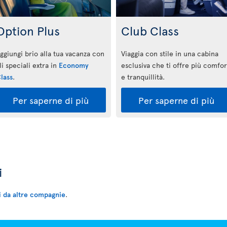
Option Plus
Club Class
ggiungi brio alla tua vacanza con
Viaggia con stile in una cabina
li speciali extra in
Economy
esclusiva che ti offre più comfor
lass
.
e tranquillità.
Per saperne di più
Per saperne di più
i
ti da altre compagnie
.