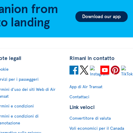
te legali
Rimani in contatto
okie
rvizi per i passeggeri
App di Air Transat
rmini d'uso dei siti Web di Air
ansat
Contattaci
rmini e condizioni
Link veloci
rmini e condizioni di
Convertitore di valuta
enotazione
Voli economici per il Canada
formativa sulla privacy