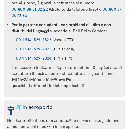
ore al giorno, 7 giorni la settimana al numero:
00 800 88 81 02 22
(Gratuito da telefono fisso) o
00 800 87
26 72 83
Per le persone non udenti, con problemi di udito o con
disturbi del linguaggio
, accede al Bell Relay Service:
00 1 514-529-2822
(Voce a TTY)
00 1 514-529-2823
(TTY a voce)
00 1 514-529-2824
(TTY a TTY)
È necessario indicare all'operatore del Bell Relay Service di
contattare il nostro centro di contatto ai seguenti numeri:
1-866-234-5136 o 514-906-5196
(possibili tariffe telefoniche applicabili)
In aeroporto
Non hai scelto il posto in anticipo? Te ne verrà assegnato uno
al momento del check-in in aeroporto.