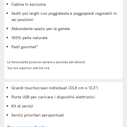
Cabina in esclusiva
Sedili più larghi con poggiatesta e poggiapiedi regolabili in
sei posizioni
Abbondante spazio per le gambe
100% pelle naturale
1
Pasti gourmet
Le funzionalità possono variare a seconda del velivolo.
1
Sui voli superiori alle tre ore.
Grandi touchscreen individuali (33,8 cm o 13,3")
Porte USB per caricare i dispositivi elettronici
Kit di servizi
Servizi prioritari aeroportuali
Per saperne di più