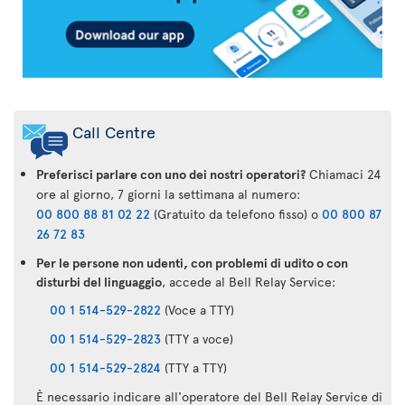
Call Centre
Preferisci parlare con uno dei nostri operatori?
Chiamaci 24
ore al giorno, 7 giorni la settimana al numero:
00 800 88 81 02 22
(Gratuito da telefono fisso) o
00 800 87
26 72 83
Per le persone non udenti, con problemi di udito o con
disturbi del linguaggio
, accede al Bell Relay Service:
00 1 514-529-2822
(Voce a TTY)
00 1 514-529-2823
(TTY a voce)
00 1 514-529-2824
(TTY a TTY)
È necessario indicare all'operatore del Bell Relay Service di