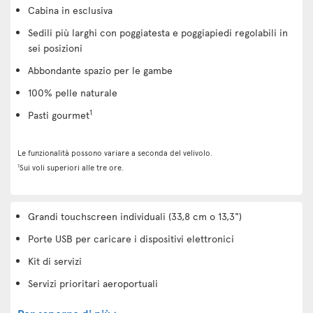
Cabina in esclusiva
Sedili più larghi con poggiatesta e poggiapiedi regolabili in
sei posizioni
Abbondante spazio per le gambe
100% pelle naturale
1
Pasti gourmet
Le funzionalità possono variare a seconda del velivolo.
1
Sui voli superiori alle tre ore.
Grandi touchscreen individuali (33,8 cm o 13,3")
Porte USB per caricare i dispositivi elettronici
Kit di servizi
Servizi prioritari aeroportuali
Per saperne di più