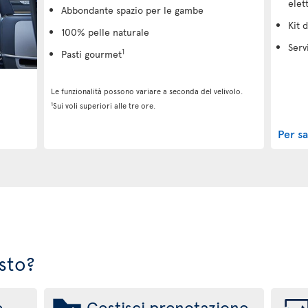
elet
Abbondante spazio per le gambe
Kit d
100% pelle naturale
Serv
1
Pasti gourmet
Le funzionalità possono variare a seconda del velivolo.
1
Sui voli superiori alle tre ore.
Per s
sto?
e
Gestisci prenotazione