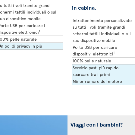
u tutti i voli tramite grandi
in cabina
.
chermi tattili individuali o sul
uo dispositivo mobile
Intrattenimento personalizzato
orte USB per caricare i
su tutti i voli tramite grandi
1
ispositivi elettronici
schermi tattili individuali o sul
100% pelle naturale
suo dispositivo mobile
n po' di privacy in più
Porte USB per caricare i
1
dispositivi elettronici
100% pelle naturale
Servizio pasti più rapido,
sbarcare tra i primi
Minor rumore del motore
Viaggi con i bambini?