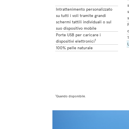
s
Intrattenimento personalizzato
s
su tutti i voli tramite grandi
s
schermi tattili individuali o sul
P
suo dispositivo mobile
d
Porte USB per caricare i
1
dispositivi elettronici
U
100% pelle naturale
1
Quando disponibile.