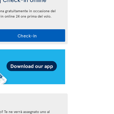
ona gratuitamente in occasione del
in online 24 ore prima del volo.
Check-in
po? Te ne verrà assegnato uno al