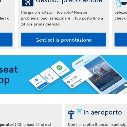
Hai già prenotato il tuo volo? Nessun
Selezi
eri di
problema, puoi selezionare il tuo posto fino a
check-
24 ore prima del volo.
Gestisci la prenotazione
In aeroporto
operatori?
Chiamaci 24 ore al
Non hai scelto il posto in antici