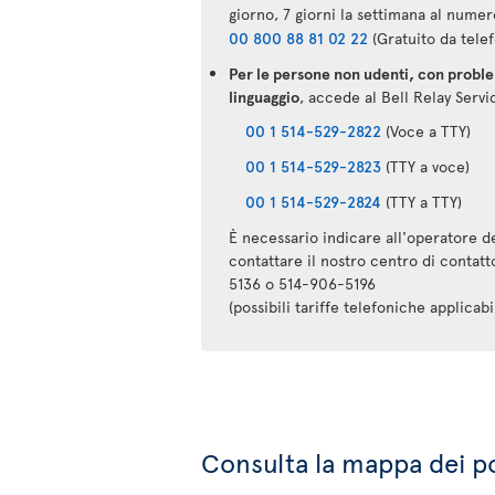
giorno, 7 giorni la settimana al numer
00 800 88 81 02 22
(Gratuito da telef
Per le persone non udenti, con problem
linguaggio
, accede al Bell Relay Servi
00 1 514-529-2822
(Voce a TTY)
00 1 514-529-2823
(TTY a voce)
00 1 514-529-2824
(TTY a TTY)
È necessario indicare all'operatore de
contattare il nostro centro di contat
5136 o 514-906-5196
(possibili tariffe telefoniche applicabil
Consulta la mappa dei pos