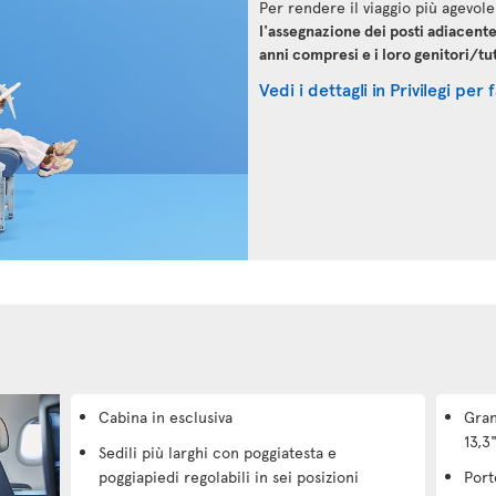
Per rendere il viaggio più agevole
l'assegnazione dei posti adiacente
anni compresi e i loro genitori/tu
Vedi i dettagli in Privilegi per 
Cabina in esclusiva
Gran
13,3"
Sedili più larghi con poggiatesta e
poggiapiedi regolabili in sei posizioni
Port