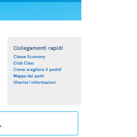
Collegamenti rapidi
Classe Economy
Club Class
Come scegliere il posto?
Mappa dei posti
Ulteriori informazioni
e
.