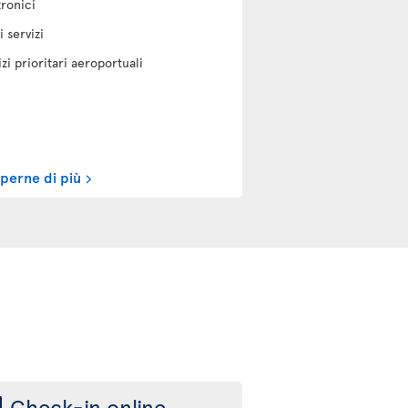
tronici
i servizi
izi prioritari aeroportuali
aperne di più
Check-in online