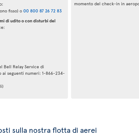
momento del check-in in aeropo
o:
ono fisso) o
00 800 87 26 72 83
i di udito o con disturbi del
ce:
l Bell Relay Service di
to ai seguenti numeri: 1-866-234-
i)
ti sulla nostra flotta di aerei