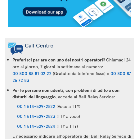
Call Centre
Preferisci parlare con uno dei nostri operatori?
Chiamaci 24
ore al giorno, 7 giorni la settimana al numero:
00 800 88 81 02 22
(Gratuito da telefono fisso) o
00 800 87
26 72 83
Per le persone non udenti, con problemi di udito o con
disturbi del linguaggio
, accede al Bell Relay Service:
00 1 514-529-2822
(Voce a TTY)
00 1 514-529-2823
(TTY a voce)
00 1 514-529-2824
(TTY a TTY)
È necessario indicare all'operatore del Bell Relay Service di