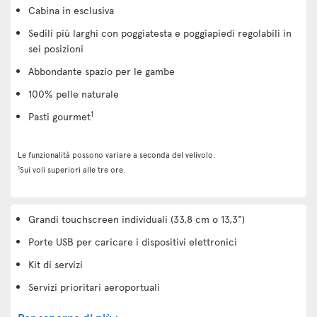
Cabina in esclusiva
Sedili più larghi con poggiatesta e poggiapiedi regolabili in
sei posizioni
Abbondante spazio per le gambe
100% pelle naturale
1
Pasti gourmet
Le funzionalità possono variare a seconda del velivolo.
1
Sui voli superiori alle tre ore.
Grandi touchscreen individuali (33,8 cm o 13,3")
Porte USB per caricare i dispositivi elettronici
Kit di servizi
Servizi prioritari aeroportuali
Per saperne di più