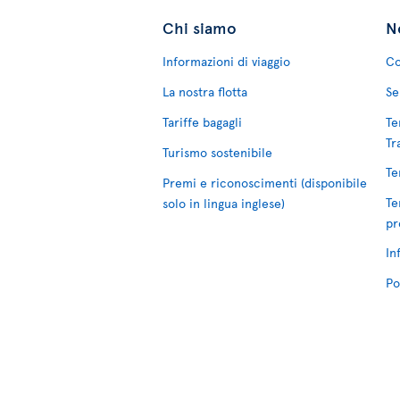
Chi siamo
No
Informazioni di viaggio
Co
La nostra flotta
Se
Tariffe bagagli
Te
Tr
Turismo sostenibile
Te
Premi e riconoscimenti (disponibile
Te
solo in lingua inglese)
pr
In
Po