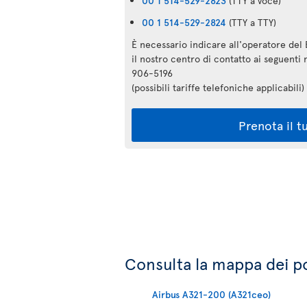
00 1 514-529-2823
(TTY a voce)
00 1 514-529-2824
(TTY a TTY)
È necessario indicare all'operatore del 
il nostro centro di contatto ai seguent
906-5196
(possibili tariffe telefoniche applicabili)
Prenota il t
Consulta la mappa dei pos
Airbus A321-200 (A321ceo)