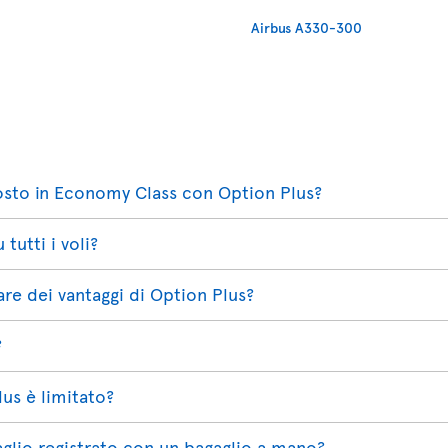
Airbus A330-300
posto in Economy Class con Option Plus?
tutti i voli?
re dei vantaggi di Option Plus?
?
lus è limitato?
gaglio registrato con un bagaglio a mano?