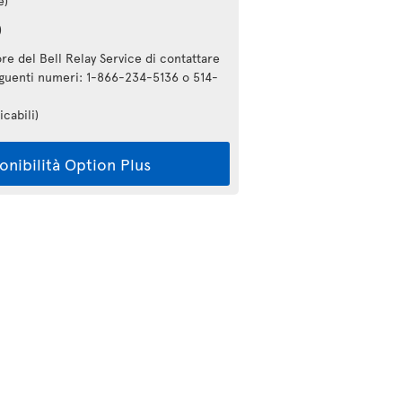
e)
)
re del Bell Relay Service di contattare
seguenti numeri: 1-866-234-5136 o 514-
icabili)
ponibilità Option Plus