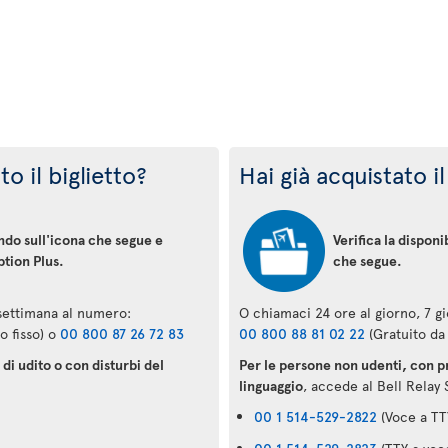
o il biglietto?
Hai già acquistato il
ando sull'icona che segue e
Verifica la disponi
ption Plus.
che segue.
 settimana al numero:
O chiamaci 24 ore al giorno, 7 g
o fisso) o
00 800 87 26 72 83
00 800 88 81 02 22
(Gratuito da 
di udito o con disturbi del
Per le persone non udenti, con pr
linguaggio
, accede al Bell Relay 
00 1 514-529-2822
(Voce a TT