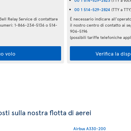
00 1 514-529-2823
(TTY a voc
00 1 514-529-2824
(TTY a TTY
Bell Relay Service di contattare
È necessario indicare all'operato
i numeri: 1-866-234-5136 o 514-
il nostro centro di contatto ai 
906-5196
(possibili tariffe telefoniche appl
uo volo
Verifica la dis
ti sulla nostra flotta di aerei
Airbus A330-200