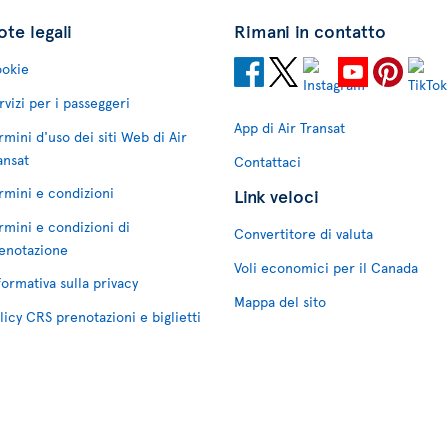
te legali
Rimani in contatto
okie
rvizi per i passeggeri
App di Air Transat
rmini d'uso dei siti Web di Air
ansat
Contattaci
rmini e condizioni
Link veloci
rmini e condizioni di
Convertitore di valuta
enotazione
Voli economici per il Canada
formativa sulla privacy
Mappa del sito
licy CRS prenotazioni e biglietti