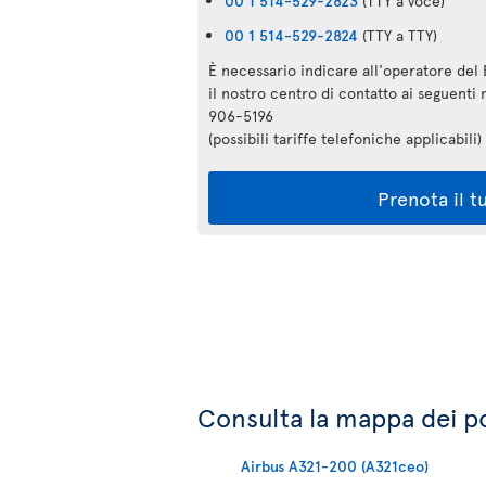
00 1 514-529-2823
(TTY a voce)
00 1 514-529-2824
(TTY a TTY)
È necessario indicare all'operatore del 
il nostro centro di contatto ai seguent
906-5196
(possibili tariffe telefoniche applicabili)
Prenota il t
Consulta la mappa dei pos
Airbus A321-200 (A321ceo)