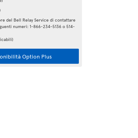
e)
)
re del Bell Relay Service di contattare
seguenti numeri: 1-866-234-5136 o 514-
icabili)
ponibilità Option Plus