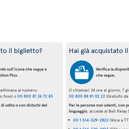
o il biglietto?
Hai già acquistato il
ando sull'icona che segue e
Verifica la disponi
ption Plus.
che segue.
 settimana al numero:
O chiamaci 24 ore al giorno, 7 g
o fisso) o
00 800 87 26 72 83
00 800 88 81 02 22
(Gratuito da 
di udito o con disturbi del
Per le persone non udenti, con pr
linguaggio
, accede al Bell Relay 
00 1 514-529-2822
(Voce a TT