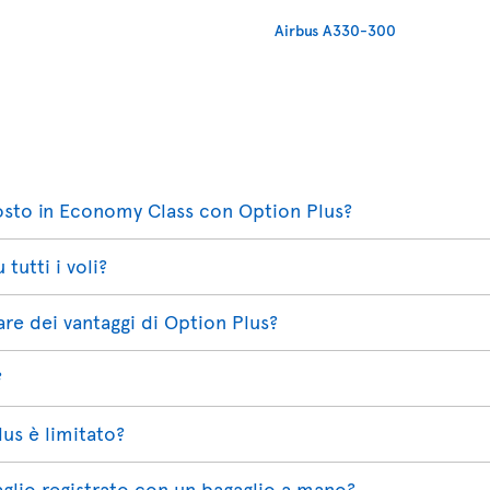
Airbus A330-300
posto in Economy Class con Option Plus?
tutti i voli?
re dei vantaggi di Option Plus?
?
lus è limitato?
gaglio registrato con un bagaglio a mano?