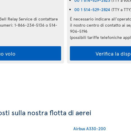
00 1 514-529-2823
(TTY a voc
00 1 514-529-2824
(TTY a TTY
Bell Relay Service di contattare
È necessario indicare all'operato
i numeri: 1-866-234-5136 o 514-
il nostro centro di contatto ai 
906-5196
(possibili tariffe telefoniche appl
uo volo
Verifica la dis
ti sulla nostra flotta di aerei
Airbus A330-200