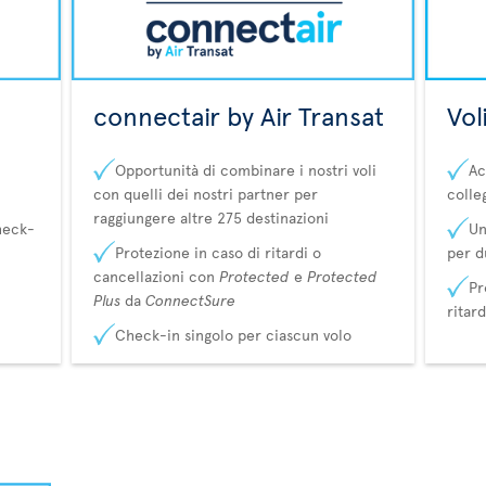
connectair by Air Transat
Vol
Opportunità di combinare i nostri voli
Ac
con quelli dei nostri partner per
colle
raggiungere altre 275 destinazioni
heck-
Un
Protezione in caso di ritardi o
per d
cancellazioni con
Protected
e
Protected
Pr
Plus
da
ConnectSure
ritar
Check-in singolo per ciascun volo