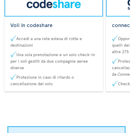
Voli in codeshare
connecta
Accedi a una rete estesa di rotte e
Opportu
destinazioni
quelli dei 
altre 275 d
Una sola prenotazione e un solo check-in
per i voli gestiti da due compagnie aeree
Protezio
diverse
cancellazi
da
Connec
Protezione in caso di ritardo o
cancellazione del volo
Check-i