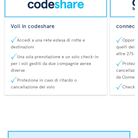
Voli in codeshare
connecta
Accedi a una rete estesa di rotte e
Opportu
destinazioni
quelli dei 
altre 275 d
Una sola prenotazione e un solo check-in
per i voli gestiti da due compagnie aeree
Protezio
diverse
cancellazi
da
Connec
Protezione in caso di ritardo o
cancellazione del volo
Check-i