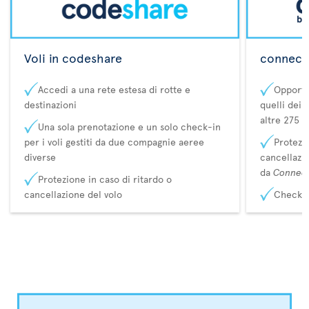
Voli in codeshare
connecta
Accedi a una rete estesa di rotte e
Opportu
destinazioni
quelli dei 
altre 275 d
Una sola prenotazione e un solo check-in
per i voli gestiti da due compagnie aeree
Protezio
diverse
cancellazi
da
Connec
Protezione in caso di ritardo o
cancellazione del volo
Check-i